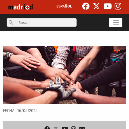
Skip to main content
ESPAÑOL
Search
Secondary breadcrumb
FECHA
16/05/2025