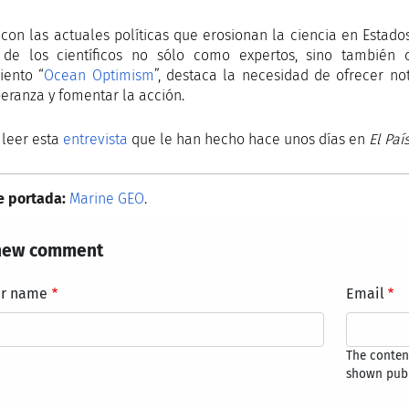
a con las actuales políticas que erosionan la ciencia en Estad
 de los científicos no sólo como expertos, sino también 
ento “
Ocean Optimism
”, destaca la necesidad de ofrecer not
eranza y fomentar la acción.
 leer esta
entrevista
que le han hecho hace unos días en
El Paí
e portada:
Marine GEO
.
new comment
ur name
Email
The content
shown publ