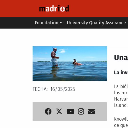
Skip to main content
Main menu
Foundation
University Quality Assurance
Secondary breadcrumb
Una
La in
La bió
FECHA
16/05/2025
los ar
Harvar
Island
Knowlt
de que 