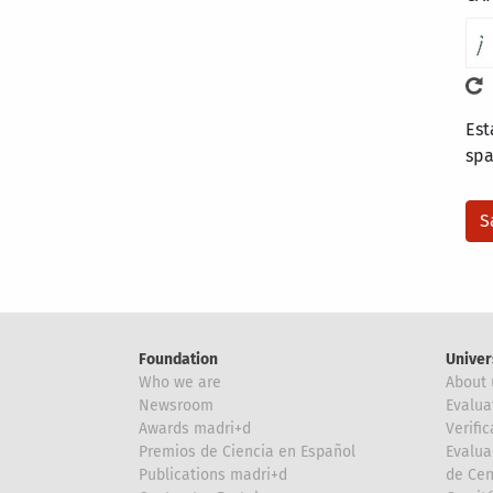
Est
sp
Foundation
Univer
Who we are
About 
Newsroom
Evalua
Awards madri+d
Verific
Premios de Ciencia en Español
Evalua
Publications madri+d
de Cen