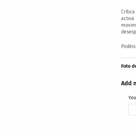
Crític
activa
movimi
desesp
Podéis
Foto d
Add 
Yo