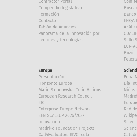
Contractor Portal
Comité
Compendio legislativo
Buscad
Formación
Banco 
Contacto
ENQA E
Tablón de Anuncios
Anális
Panorama de la innovación por
CUALI
sectores y tecnologías
Sello 
EUR-A
Buzón 
Felici
Europe
Scient
Presentación
Feria 
Horizonte Europa
Día In
Marie Sklodowska-Curie Actions
Niñas 
European Research Council
Madri
EIC
Europe
Enterprise Europe Network
Red de
EEN SCALEUP 2026/2027
Wikipe
Innovación
Scienc
madri+d Foundation Projects
Scienc
Call4Evaluators RIVCircular
Cátedr