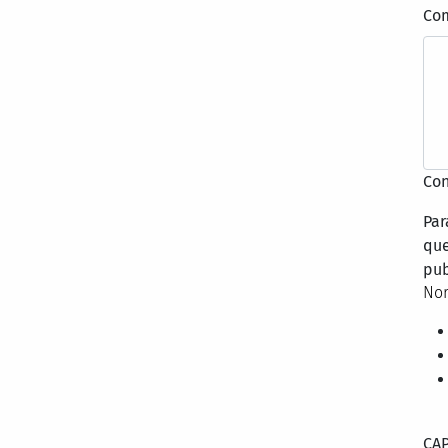
Co
Con
Par
que
pub
Nor
CA