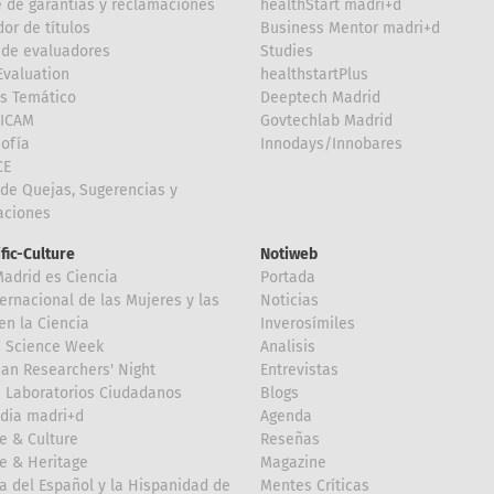
 de garantías y reclamaciones
healthStart madri+d
or de títulos
Business Mentor madri+d
de evaluadores
Studies
valuation
healthstartPlus
is Temático
Deeptech Madrid
FICAM
Govtechlab Madrid
Sofía
Innodays/Innobares
CE
de Quejas, Sugerencias y
taciones
ific-Culture
Notiweb
Madrid es Ciencia
Portada
ternacional de las Mujeres y las
Noticias
en la Ciencia
Inverosímiles
d Science Week
Analisis
an Researchers' Night
Entrevistas
 Laboratorios Ciudadanos
Blogs
dia madri+d
Agenda
e & Culture
Reseñas
e & Heritage
Magazine
a del Español y la Hispanidad de
Mentes Críticas