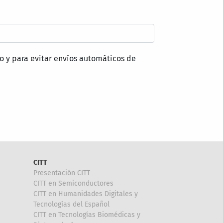
o y para evitar envíos automáticos de
CITT
Presentación CITT
CITT en Semiconductores
CITT en Humanidades Digitales y
Tecnologías del Español
CITT en Tecnologías Biomédicas y