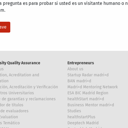
a pregunta es para probar si usted es un visitante humano o n
am.
sity Quality Assurance
Entrepreneurs
us
About us
tion, Acreditation and
Startup Radar madri+d
ation
BAN madri+d
ción, Acreditación y Verificación
Madri+d Mentoring Network
tros Universitarios
ESA BIC Madrid Region
 de garantías y reclamaciones
healthStart madri+d
or de títulos
Business Mentor madri+d
de evaluadores
Studies
valuation
healthstartPlus
is Temático
Deeptech Madrid