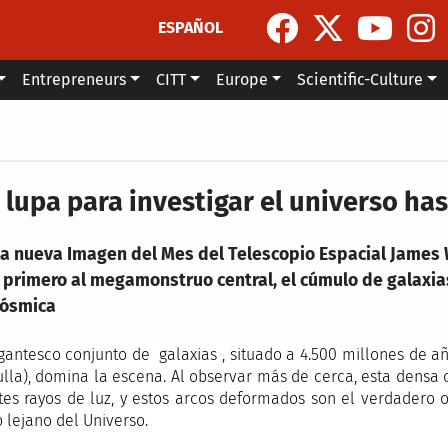
ESPAÑOL
Entrepreneurs
CITT
Europe
Scientific-Culture
 lupa para investigar el universo has
ta nueva Imagen del Mes del Telescopio Espacial James
e primero al megamonstruo central, el cúmulo de galaxia
cósmica
igantesco conjunto de galaxias , situado a 4.500 millones de añ
ulla), domina la escena. Al observar más de cerca, esta densa
ntes rayos de luz, y estos arcos deformados son el verdadero ob
 lejano del Universo.