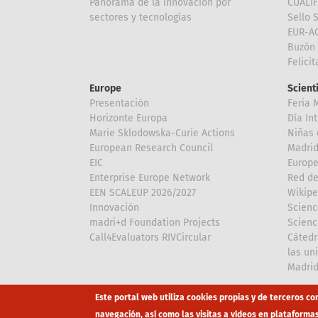
Panorama de la innovación por
CUALI
sectores y tecnologías
Sello 
EUR-A
Buzón 
Felici
Europe
Scient
Presentación
Feria 
Horizonte Europa
Día In
Marie Sklodowska-Curie Actions
Niñas 
European Research Council
Madri
EIC
Europe
Enterprise Europe Network
Red de
EEN SCALEUP 2026/2027
Wikipe
Innovación
Scienc
madri+d Foundation Projects
Scienc
Call4Evaluators RIVCircular
Cátedr
las un
Madri
Array
Array
Este portal web utiliza cookies propias y de terceros co
navegación, así como las visitas a vídeos en plataforma