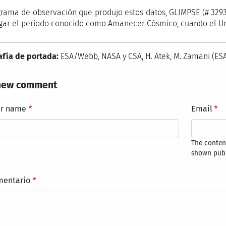
grama de observación que produjo estos datos, GLIMPSE (# 3293 ,
igar el período conocido como Amanecer Cósmico, cuando el Un
afía de portada:
ESA/Webb, NASA y CSA, H. Atek, M. Zamani (E
new comment
ur name
Email
The content
shown publ
mentario