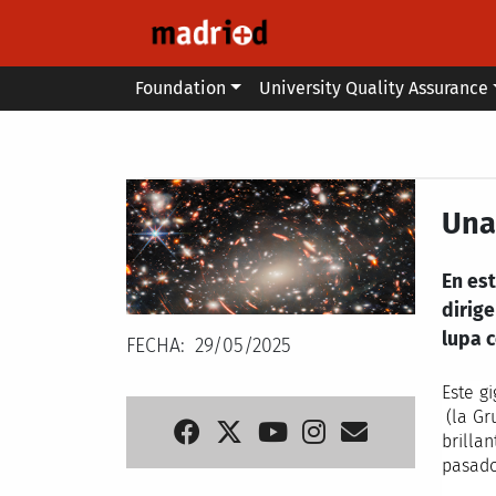
Skip to main content
Main menu
Foundation
University Quality Assurance
Secondary breadcrumb
Una
En es
dirig
lupa 
FECHA
29/05/2025
Este g
(la Gr
brilla
pasado