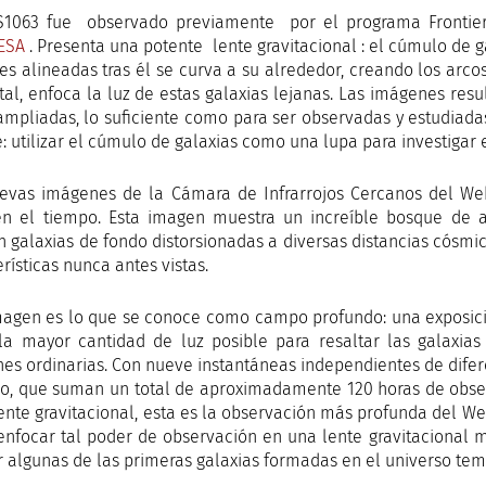
S1063 fue observado previamente por el programa Frontier 
ESA
. Presenta una potente lente gravitacional : el cúmulo de g
tes alineadas tras él se curva a su alrededor, creando los a
stal, enfoca la luz de estas galaxias lejanas. Las imágenes resu
ampliadas, lo suficiente como para ser observadas y estudiadas
: utilizar el cúmulo de galaxias como una lupa para investigar e
evas imágenes de la Cámara de Infrarrojos Cercanos del W
en el tiempo. Esta imagen muestra un increíble bosque de 
n galaxias de fondo distorsionadas a diversas distancias cósmic
rísticas nunca antes vistas.
magen es lo que se conoce como campo profundo: una exposici
la mayor cantidad de luz posible para resaltar las galaxi
es ordinarias. Con nueve instantáneas independientes de difere
o, que suman un total de aproximadamente 120 horas de obser
lente gravitacional, esta es la observación más profunda del We
 enfocar tal poder de observación en una lente gravitacional m
r algunas de las primeras galaxias formadas en el universo te