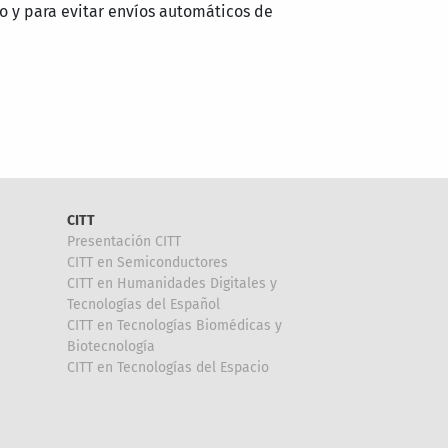
o y para evitar envíos automáticos de
CITT
Presentación CITT
CITT en Semiconductores
CITT en Humanidades Digitales y
Tecnologías del Español
CITT en Tecnologías Biomédicas y
Biotecnología
CITT en Tecnologías del Espacio