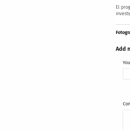
El pro
invest
Fotogr
Add 
Yo
Co