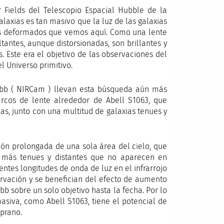
Fields del Telescopio Espacial Hubble de la
alaxias es tan masivo que la luz de las galaxias
rcos deformados que vemos aquí. Como una lente
ltantes, aunque distorsionadas, son brillantes y
. Este era el objetivo de las observaciones del
l Universo primitivo.
ebb ( NIRCam ) llevan esta búsqueda aún más
arcos de lente alrededor de Abell S1063, que
as, junto con una multitud de galaxias tenues y
ón prolongada de una sola área del cielo, que
as más tenues y distantes que no aparecen en
ntes longitudes de onda de luz en el infrarrojo
vación y se benefician del efecto de aumento
bb sobre un solo objetivo hasta la fecha. Por lo
asiva, como Abell S1063, tiene el potencial de
mprano.