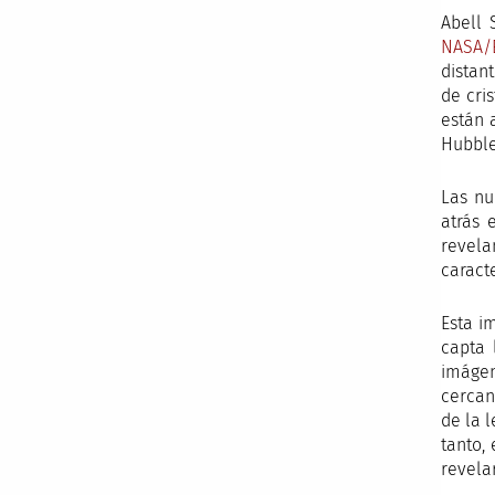
Abell 
NASA/
distan
de cri
están 
Hubble
Las nu
atrás 
revela
caracte
Esta i
capta 
imágen
cercan
de la 
tanto,
revela