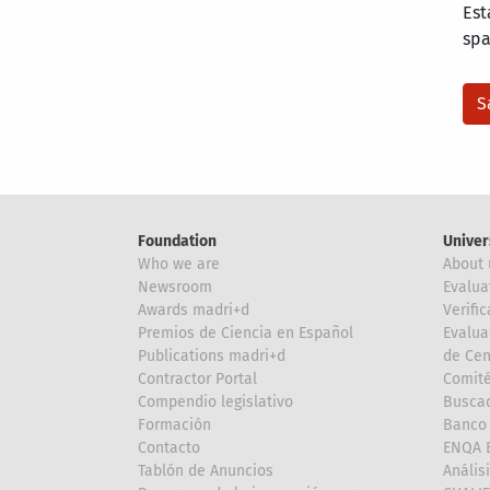
Est
sp
Foundation
Univer
Who we are
About 
Newsroom
Evalua
Awards madri+d
Verific
Premios de Ciencia en Español
Evalua
Publications madri+d
de Cen
Contractor Portal
Comité
Compendio legislativo
Buscad
Formación
Banco 
Contacto
ENQA E
Tablón de Anuncios
Anális