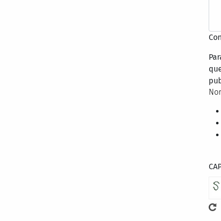
Con
Par
que
pub
Nor
CA