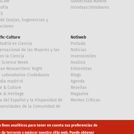
FICAM
Govtechlab Madrid
Sofía
Innodays/Innobares
CE
de Quejas, Sugerencias y
taciones
ific-Culture
Notiweb
Madrid es Ciencia
Portada
ternacional de las Mujeres y las
Noticias
en la Ciencia
Inverosímiles
d Science Week
Analisis
an Researchers' Night
Entrevistas
 Laboratorios Ciudadanos
Blogs
dia madri+d
Agenda
e & Culture
Reseñas
e & Heritage
Magazine
a del Español y la Hispanidad de
Mentes Críticas
iversidades de la Comunidad de
d
n fines analíticos para tener en cuenta sus preferencias de
s de terceros y mejorar nuestro sitio web. Puede obtener