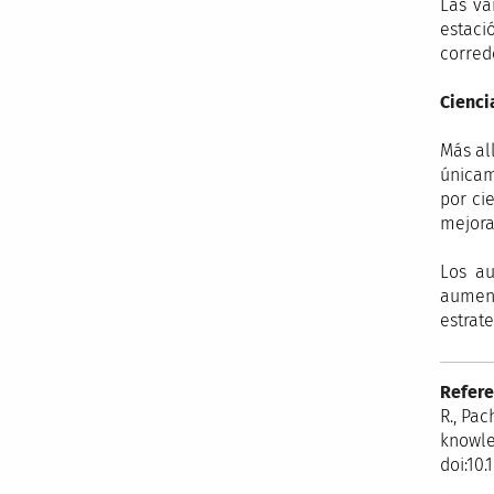
Las va
estaci
corred
Cienci
Más al
únicam
por ci
mejora
Los au
aument
estrat
Refere
R., Pac
knowle
doi:10