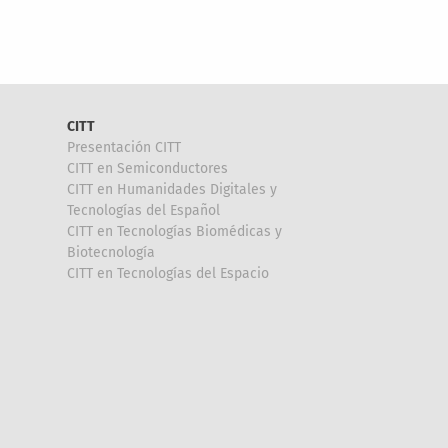
CITT
Presentación CITT
CITT en Semiconductores
CITT en Humanidades Digitales y
Tecnologías del Español
CITT en Tecnologías Biomédicas y
Biotecnología
CITT en Tecnologías del Espacio