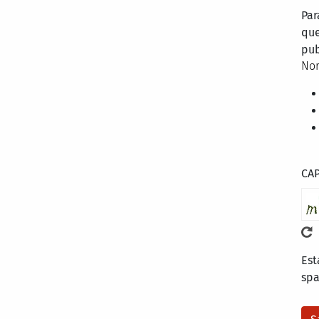
Par
que
pub
Nor
CA
Est
sp