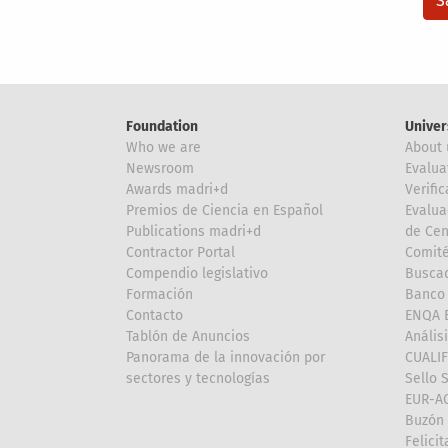
Foundation
Univer
Who we are
About 
Newsroom
Evalua
Awards madri+d
Verific
Premios de Ciencia en Español
Evalua
Publications madri+d
de Cen
Contractor Portal
Comité
Compendio legislativo
Buscad
Formación
Banco 
Contacto
ENQA E
Tablón de Anuncios
Anális
Panorama de la innovación por
CUALI
sectores y tecnologías
Sello 
EUR-A
Buzón 
Felici