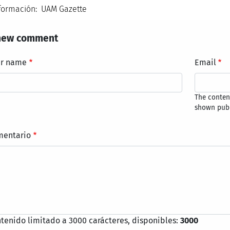
formación: UAM Gazette
new comment
ur name
Email
The content
shown publ
mentario
tenido limitado a 3000 carácteres, disponibles:
3000