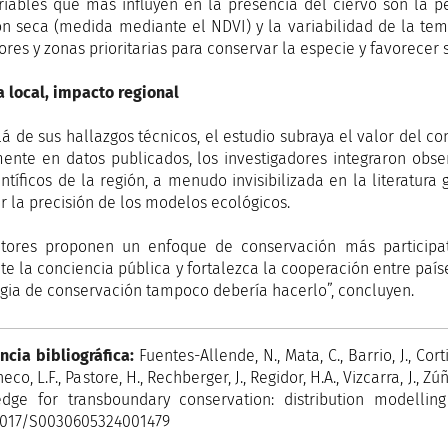
riables que más influyen en la presencia del ciervo son la p
ón seca (medida mediante el NDVI) y la variabilidad de la temp
ores y zonas prioritarias para conservar la especie y favorecer 
a local, impacto regional
lá de sus hallazgos técnicos, el estudio subraya el valor del co
ente en datos publicados, los investigadores integraron ob
entíficos de la región, a menudo invisibilizada en la literatura
r la precisión de los modelos ecológicos.
tores proponen un enfoque de conservación más participat
e la conciencia pública y fortalezca la cooperación entre paíse
egia de conservación tampoco debería hacerlo”, concluyen.
ncia bibliográfica:
Fuentes-Allende, N., Mata, C., Barrio, J., Cort
heco, L.F., Pastore, H., Rechberger, J., Regidor, H.A., Vizcarra, J., Z
dge for transboundary conservation: distribution modelling
.1017/S0030605324001479