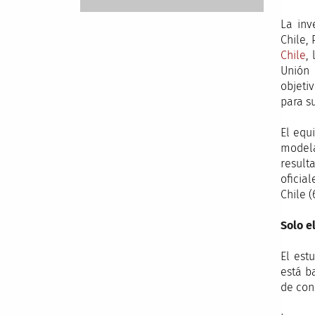
La inv
Chile,
Chile
,
Unión 
objeti
para s
El equ
modela
result
oficia
Chile (
Solo e
El est
está b
de con