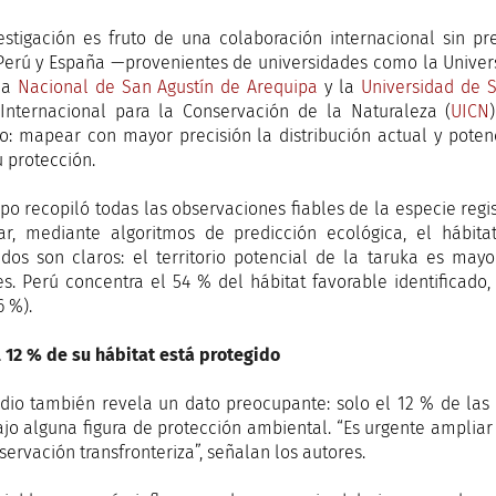
estigación es fruto de una colaboración internacional sin prec
 Perú y España —provenientes de universidades como la Unive
 la
Nacional de San Agustín de Arequipa
y la
Universidad de S
Internacional para la Conservación de la Naturaleza (
UICN
vo: mapear con mayor precisión la distribución actual y potenc
u protección.
ipo recopiló todas las observaciones fiables de la especie regis
r, mediante algoritmos de predicción ecológica, el hábit
ados son claros: el territorio potencial de la taruka es m
les. Perú concentra el 54 % del hábitat favorable identificado,
6 %).
l 12 % de su hábitat está protegido
udio también revela un dato preocupante: solo el 12 % de las
ajo alguna figura de protección ambiental. “Es urgente amplia
servación transfronteriza”, señalan los autores.