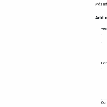
Más in
Add 
Yo
Co
Con