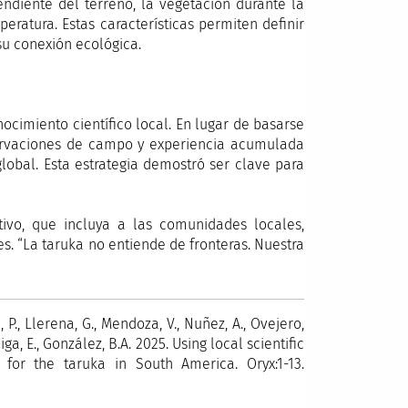
endiente del terreno, la vegetación durante la
eratura. Estas características permiten definir
su conexión ecológica.
nocimiento científico local. En lugar de basarse
servaciones de campo y experiencia acumulada
 global. Esta estrategia demostró ser clave para
ivo, que incluya a las comunidades locales,
s. “La taruka no entiende de fronteras. Nuestra
i, P., Llerena, G., Mendoza, V., Nuñez, A., Ovejero,
úñiga, E., González, B.A. 2025. Using local scientific
 for the taruka in South America. Oryx:1-13.