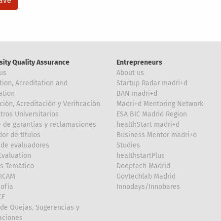
sity Quality Assurance
Entrepreneurs
us
About us
tion, Acreditation and
Startup Radar madri+d
ation
BAN madri+d
ción, Acreditación y Verificación
Madri+d Mentoring Network
tros Universitarios
ESA BIC Madrid Region
 de garantías y reclamaciones
healthStart madri+d
or de títulos
Business Mentor madri+d
de evaluadores
Studies
valuation
healthstartPlus
is Temático
Deeptech Madrid
FICAM
Govtechlab Madrid
Sofía
Innodays/Innobares
CE
de Quejas, Sugerencias y
taciones