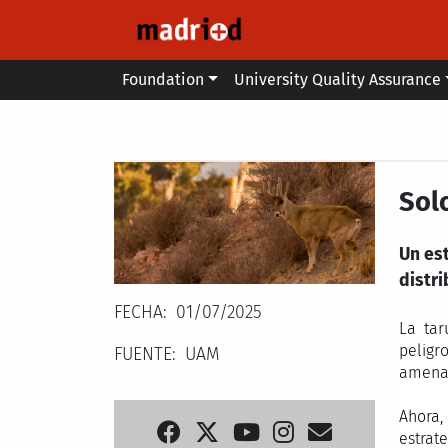
Skip to main content
Main menu
Foundation
University Quality Assurance
Secondary breadcrumb
Solo
Un es
distri
FECHA
01/07/2025
La tar
peligr
FUENTE
UAM
amenaz
Ahora,
estrate