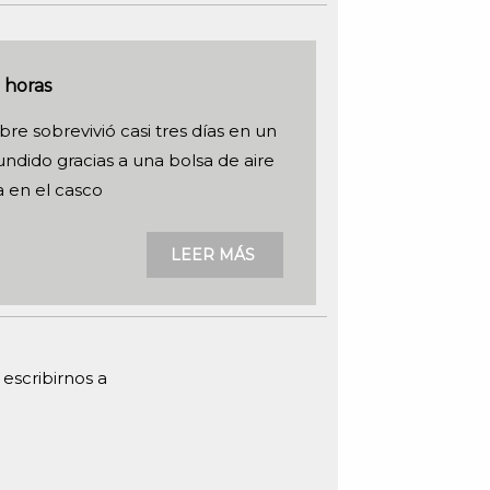
 horas
e sobrevivió casi tres días en un
ndido gracias a una bolsa de aire
 en el casco
LEER MÁS
escribirnos a