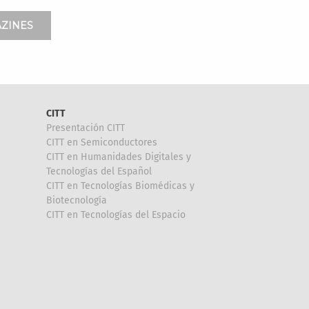
ZINES
CITT
Presentación CITT
CITT en Semiconductores
CITT en Humanidades Digitales y
Tecnologías del Español
CITT en Tecnologías Biomédicas y
Biotecnología
CITT en Tecnologías del Espacio