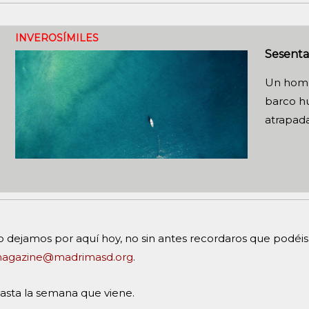
INVEROSÍMILES
Sesenta
Un hombr
barco hu
atrapada
o dejamos por aquí hoy, no sin antes recordaros que podéis 
agazine@madrimasd.org
.
asta la semana que viene.