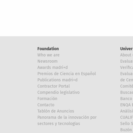
Foundation
Univer
Who we are
About 
Newsroom
Evalua
Awards madri+d
Verific
Premios de Ciencia en Español
Evalua
Publications madri+d
de Cen
Contractor Portal
Comité
Compendio legislativo
Buscad
Formación
Banco 
Contacto
ENQA E
Tablón de Anuncios
Anális
Panorama de la innovación por
CUALI
sectores y tecnologías
Sello 
Buzón 