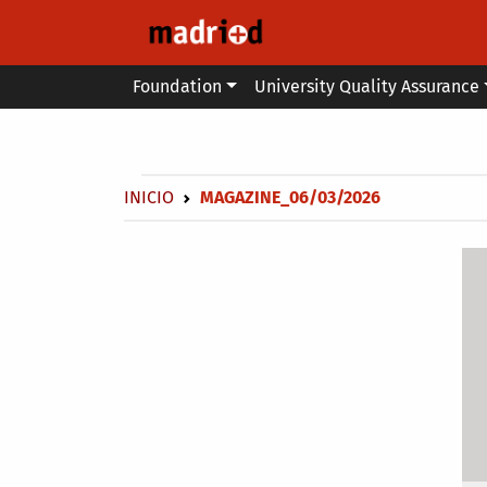
Skip to main content
Main menu
Foundation
University Quality Assurance
Secondary breadcrumb
Breadcrumb
INICIO
MAGAZINE_06/03/2026