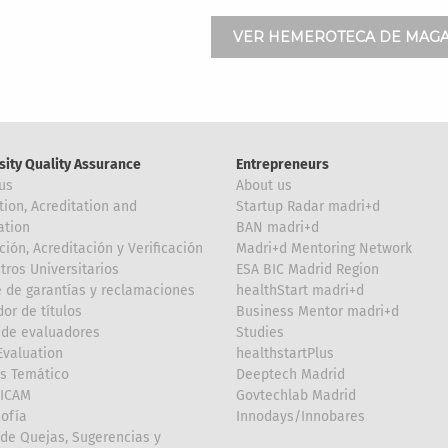
VER HEMEROTECA DE MAGA
sity Quality Assurance
Entrepreneurs
us
About us
tion, Acreditation and
Startup Radar madri+d
ation
BAN madri+d
ción, Acreditación y Verificación
Madri+d Mentoring Network
tros Universitarios
ESA BIC Madrid Region
 de garantías y reclamaciones
healthStart madri+d
or de títulos
Business Mentor madri+d
de evaluadores
Studies
valuation
healthstartPlus
is Temático
Deeptech Madrid
FICAM
Govtechlab Madrid
Sofía
Innodays/Innobares
de Quejas, Sugerencias y