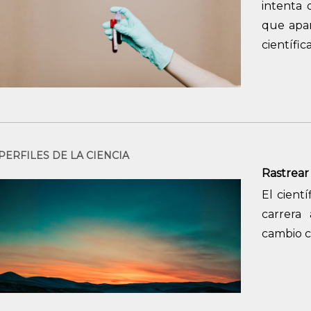
intenta 
que apar
científic
PERFILES DE LA CIENCIA
Rastrear 
El cient
carrera
cambio c