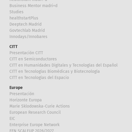
Business Mentor madri+d
Studies
healthstartPlus
Deeptech Madrid
Govtechlab Madrid
Innodays/Innobares
CITT
Presentación CITT
CITT en Semiconductores
CITT en Humanidades Digitales y Tecnologías del Español
CITT en Tecnologías Biomédicas y Biotecnología
CITT en Tecnologías del Espacio
Europe
Presentación
Horizonte Europa
Marie Sklodowska-Curie Actions
European Research Council
EIC
Enterprise Europe Network
EEN SCALEUP 2026/2027