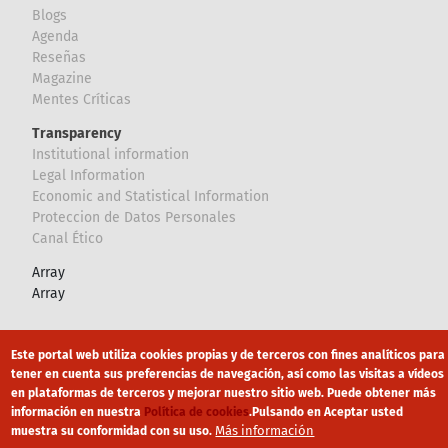
Blogs
Agenda
Reseñas
Magazine
Mentes Críticas
Transparency
Institutional information
Legal Information
Economic and Statistical Information
Proteccion de Datos Personales
Canal Ético
Array
Array
Footer
Canal Ético
eduroam
Mapa Web
Este portal web utiliza cookies propias y de terceros con fines analíticos para
tener en cuenta sus preferencias de navegación, así como las visitas a vídeos
Política privacidad
Política de cookies
Aviso legal
en plataformas de terceros y mejorar nuestro sitio web. Puede obtener más
información en nuestra
Política de cookies
.
Pulsando en Aceptar usted
Más información
muestra su conformidad con su uso.