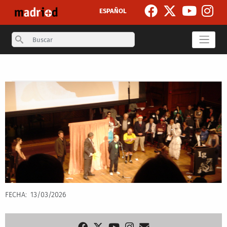
Skip to main content
ESPAÑOL
Search
Secondary breadcrumb
FECHA
13/03/2026