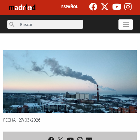
Skip to main content
ESPAÑOL
Search
Secondary breadcrumb
FECHA
27/03/2026