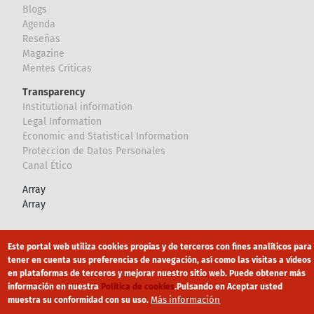
Blogs
Agenda
Reseñas
Magazine
Mentes Críticas
Transparency
Institutional information
Legal Information
Economic and Statistical Information
Proteccion de Datos Personales
Canal Ético
Array
Array
Footer
Canal Ético
eduroam
Mapa Web
Este portal web utiliza cookies propias y de terceros con fines analíticos para
tener en cuenta sus preferencias de navegación, así como las visitas a vídeos
Política privacidad
Política de cookies
Aviso legal
en plataformas de terceros y mejorar nuestro sitio web. Puede obtener más
información en nuestra
Política de cookies
.
Pulsando en Aceptar usted
Más información
muestra su conformidad con su uso.