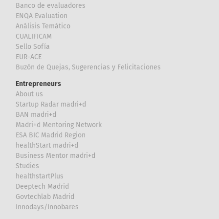
Banco de evaluadores
ENQA Evaluation
Análisis Temático
CUALIFICAM
Sello Sofía
EUR-ACE
Buzón de Quejas, Sugerencias y Felicitaciones
Entrepreneurs
About us
Startup Radar madri+d
BAN madri+d
Madri+d Mentoring Network
ESA BIC Madrid Region
healthStart madri+d
Business Mentor madri+d
Studies
healthstartPlus
Deeptech Madrid
Govtechlab Madrid
Innodays/Innobares