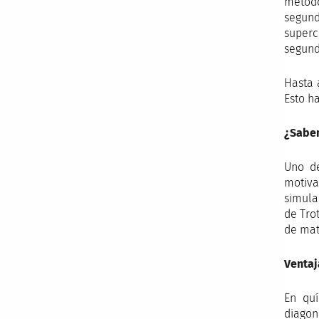
método
segund
superc
segund
Hasta 
Esto ha
¿Sabem
Uno de
motiva
simula
de Tro
de mat
Ventaj
En quí
diagon