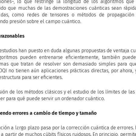
iones–, lo que restringe la longitud de los algoritmos qu
ido que muchas de las demostraciones cuánticas sean rápid
adas, como redes de tensores o métodos de propagación 
endo presión sobre el campo cuántico.
razonables
 estudios han puesto en duda algunas propuestas de ventaja c
goritmos pueden entrenarse eficientemente, también puede
mas que tratan de resolver son demasiado simples para que
QI no tienen aún aplicaciones prácticas directas, por ahora
estructura para ser eficientes.
sión de los métodos clásicos y el estudio de los límites de l
er para qué puede servir un ordenador cuántico.
iendo errores a cambio de tiempo y tamaño
ción a largo plazo pasa por la corrección cuántica de errores. E
 a partir de muchos cúbits físicos ruidosos. En principio, permit