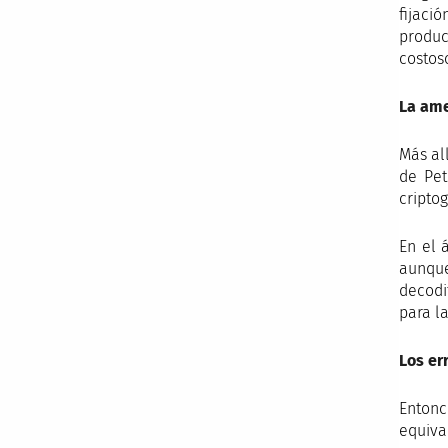
fijaci
produc
costos
La ame
Más al
de Pet
criptog
En el 
aunque
decodi
para la
Los er
Entonc
equiva