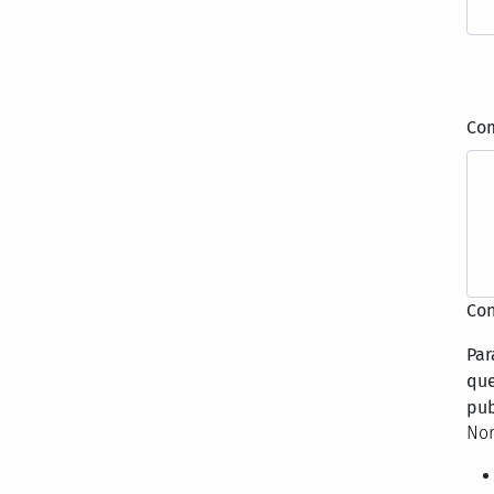
Co
Con
Par
que
pub
Nor