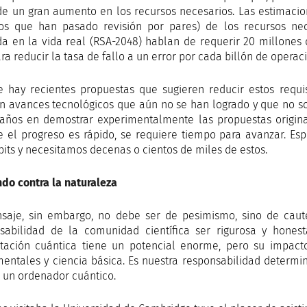
de un gran aumento en los recursos necesarios. Las estimaci
los que han pasado revisión por pares) de los recursos ne
ada en la vida real (RSA-2048) hablan de requerir 20 millones 
ra reducir la tasa de fallo a un error por cada billón de operac
 hay recientes propuestas que sugieren reducir estos requis
 avances tecnológicos que aún no se han logrado y que no so
años en demostrar experimentalmente las propuestas original
 el progreso es rápido, se requiere tiempo para avanzar. 
bits y necesitamos decenas o cientos de miles de estos.
do contra la naturaleza
saje, sin embargo, no debe ser de pesimismo, sino de cau
sabilidad de la comunidad científica ser rigurosa y hones
ación cuántica tiene un potencial enorme, pero su impact
entales y ciencia básica. Es nuestra responsabilidad determ
il un ordenador cuántico.