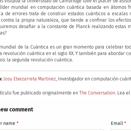
as visitaba la Universidad de Cambridge tuve el placer de asisti
 líder mundial en computación cuántica basada en átomos frí
ca de errores trata de construir estados cuánticos a escalas
 contra la propia naturaleza, que tiende a confinar los efec
uiremos desafiar a la constante de Planck realizando estas 
las?
 mundial de la Cuántica es un gran momento para celebrar to
a revolución cuántica en el siglo XX. Y también para abordar 
os: la segunda revolución cuántica.
a:
Josu Etxezarreta Martinez
, Investigador en computación cuánt
rtículo fue publicado originalmente en
The Conversation
. Lea e
new comment
ur name
Email