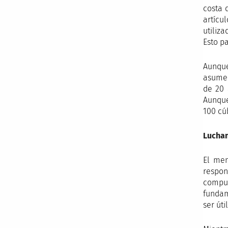
costa 
artícu
utiliz
Esto pa
Aunque
asumen
de 20 
Aunque
100 cú
Luchan
El men
respon
comput
fundam
ser út