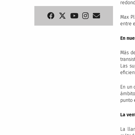
redond
Max Pl
entre 
En nue
Más de
transi
Las su
eficie
En un 
ámbito
punto 
La ven
La lla