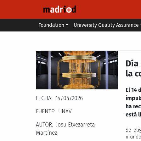
Skip to main content
Main menu
Foundation
University Quality Assurance
Secondary breadcrumb
Día
la 
El 14 
FECHA
14/04/2026
impuls
ha re
FUENTE
UNAV
está l
AUTOR
Josu Etxezarreta
Se eli
Martínez
mundo 