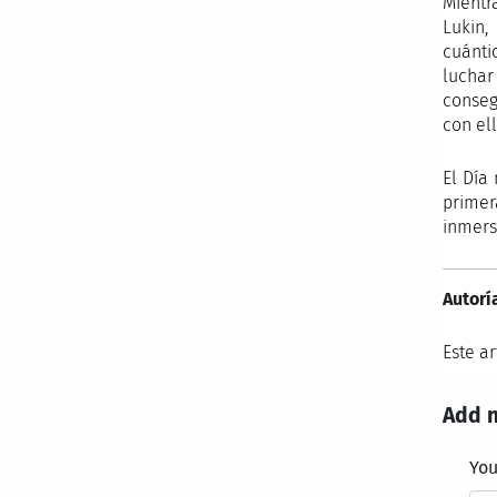
Mientr
Lukin,
cuánti
luchar
conseg
con el
El Día
primer
inmers
Autorí
Este a
Add 
Yo