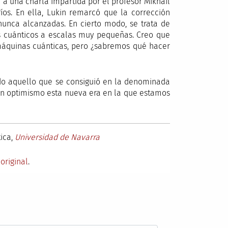
r a una charla impartida por el profesor Mikhail
os. En ella, Lukin remarcó que la corrección
 nunca alcanzadas. En cierto modo, se trata de
tos cuánticos a escalas muy pequeñas. Creo que
máquinas cuánticas, pero ¿sabremos qué hacer
do aquello que se consiguió en la denominada
con optimismo esta nueva era en la que estamos
ica,
Universidad de Navarra
l
original
.