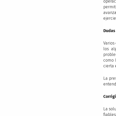
operac
permit
avanz
ejerci
Dudas 
Varios
los al
proble
como D
cierta 
La pre
entend
Corrig
La solu
fiables