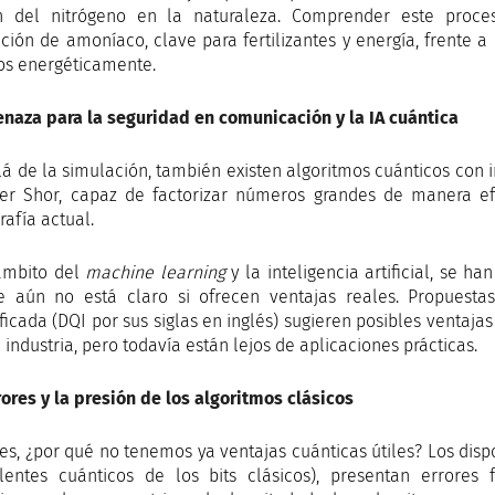
ón del nitrógeno en la naturaleza. Comprender este proces
ción de amoníaco, clave para fertilizantes y energía, frente 
os energéticamente.
naza para la seguridad en comunicación y la IA cuántica
lá de la simulación, también existen algoritmos cuánticos con
er Shor, capaz de factorizar números grandes de manera e
rafía actual.
ámbito del
machine learning
y la inteligencia artificial, se h
 aún no está claro si ofrecen ventajas reales. Propuestas
ficada (DQI por sus siglas en inglés) sugieren posibles ventaj
 industria, pero todavía están lejos de aplicaciones prácticas.
rores y la presión de los algoritmos clásicos
es, ¿por qué no tenemos ya ventajas cuánticas útiles? Los dispo
lentes cuánticos de los bits clásicos), presentan errore