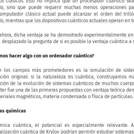
s clásicos. Esto no implica que un procesador cuántico se
o, sino que puede requerir muchas menos operaciones par
omputador clásico actual puede alcanzar el orden del trilló
o, mientras que los dispositivos cuánticos actuales operan en t
ahora, dicha ventaja se ha demostrado experimentalmente en p
 desplazado la pregunta de si es posible la ventaja cuántica a s
os hacer algo con un ordenador cuántico?
 los campos más prometedores es la simulación de sistema
ción original: si la naturaleza es cuántica, construyamos m
ción de la evolución de sistemas cuánticos de muchos cuer
tter fue una de las primeras propuestas con ventaja teórica dem
eriales magnéticos, materia condensada o física de partículas.
as químicas
mica cuántica, el potencial es especialmente relevante. 
alización cuántica de Krylov podrían permitir estudiar sistem