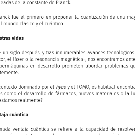
eadas de la constante de Planck.
anck fue el primero en proponer la cuantización de una magn
el mundo clásico y el cuántico.
stras vidas
 un siglo después, y tras innumerables avances tecnológico
stor, el láser o la resonancia magnética–, nos encontramos ant
permáquinas en desarrollo prometen abordar problemas qu
ntemente.
contexto dominado por el
hype
y el FOMO, es habitual encontr
s como el desarrollo de fármacos, nuevos materiales o la lu
estamos realmente?
taja cuántica
mada ventaja cuántica se refiere a la capacidad de resolv