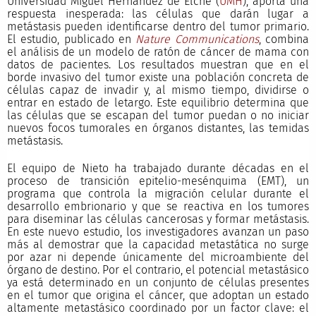
Universidad Miguel Hernández de Elche (
UMH
), aporta una
respuesta inesperada: las células que darán lugar a
metástasis pueden identificarse dentro del tumor primario.
El estudio, publicado en
Nature Communications
, combina
el análisis de un modelo de ratón de cáncer de mama con
datos de pacientes. Los resultados muestran que en el
borde invasivo del tumor existe una población concreta de
células capaz de invadir y, al mismo tiempo, dividirse o
entrar en estado de letargo. Este equilibrio determina que
las células que se escapan del tumor puedan o no iniciar
nuevos focos tumorales en órganos distantes, las temidas
metástasis.
El equipo de Nieto ha trabajado durante décadas en el
proceso de transición epitelio-mesénquima (EMT), un
programa que controla la migración celular durante el
desarrollo embrionario y que se reactiva en los tumores
para diseminar las células cancerosas y formar metástasis.
En este nuevo estudio, los investigadores avanzan un paso
más al demostrar que la capacidad metastática no surge
por azar ni depende únicamente del microambiente del
órgano de destino. Por el contrario, el potencial metastásico
ya está determinado en un conjunto de células presentes
en el tumor que origina el cáncer, que adoptan un estado
altamente metastásico coordinado por un factor clave: el