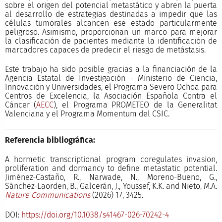
sobre el origen del potencial metastático y abren la puerta
al desarrollo de estrategias destinadas a impedir que las
células tumorales alcancen ese estado particularmente
peligroso. Asimismo, proporcionan un marco para mejorar
la clasificación de pacientes mediante la identificación de
marcadores capaces de predecir el riesgo de metástasis.
Este trabajo ha sido posible gracias a la financiación de la
Agencia Estatal de Investigación - Ministerio de Ciencia,
Innovación y Universidades, el Programa Severo Ochoa para
Centros de Excelencia, la Asociación Española Contra el
Cáncer (
AECC
), el Programa PROMETEO de la Generalitat
Valenciana y el Programa Momentum del CSIC.
Referencia bibliográfica:
A hormetic transcriptional program coregulates invasion,
proliferation and dormancy to define metastatic potential.
Jiménez-Castaño, R., Narwade, N., Moreno-Bueno, G.,
Sánchez-Laorden, B., Galcerán, J., Youssef, K.K. and Nieto, M.A.
Nature Communications
(2026) 17, 3425.
DOI:
https://doi.org/10.1038/s41467-026-70242-4