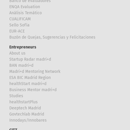
Banco de evaluadores
ENQA Evaluation
Análisis Temático
CUALIFICAM
Sello Sofía
EUR-ACE
Buzón de Quejas, Sugerencias y Felicitaciones
Entrepreneurs
About us
Startup Radar madri+d
BAN madri+d
Madri+d Mentoring Network
ESA BIC Madrid Region
healthStart madri+d
Business Mentor madri+d
Studies
healthstartPlus
Deeptech Madrid
Govtechlab Madrid
Innodays/Innobares