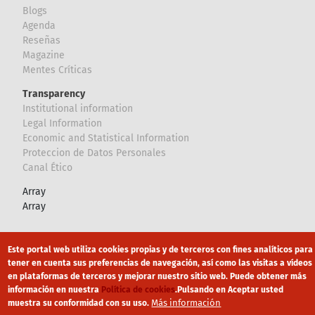
Blogs
Agenda
Reseñas
Magazine
Mentes Críticas
Transparency
Institutional information
Legal Information
Economic and Statistical Information
Proteccion de Datos Personales
Canal Ético
Array
Array
Footer
Canal Ético
eduroam
Mapa Web
Este portal web utiliza cookies propias y de terceros con fines analíticos para
tener en cuenta sus preferencias de navegación, así como las visitas a vídeos
Política privacidad
Política de cookies
Aviso legal
en plataformas de terceros y mejorar nuestro sitio web. Puede obtener más
información en nuestra
Política de cookies
.
Pulsando en Aceptar usted
Más información
muestra su conformidad con su uso.