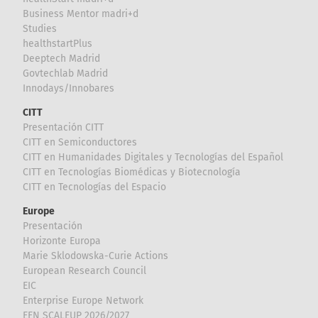
Business Mentor madri+d
Studies
healthstartPlus
Deeptech Madrid
Govtechlab Madrid
Innodays/Innobares
CITT
Presentación CITT
CITT en Semiconductores
CITT en Humanidades Digitales y Tecnologías del Español
CITT en Tecnologías Biomédicas y Biotecnología
CITT en Tecnologías del Espacio
Europe
Presentación
Horizonte Europa
Marie Sklodowska-Curie Actions
European Research Council
EIC
Enterprise Europe Network
EEN SCALEUP 2026/2027