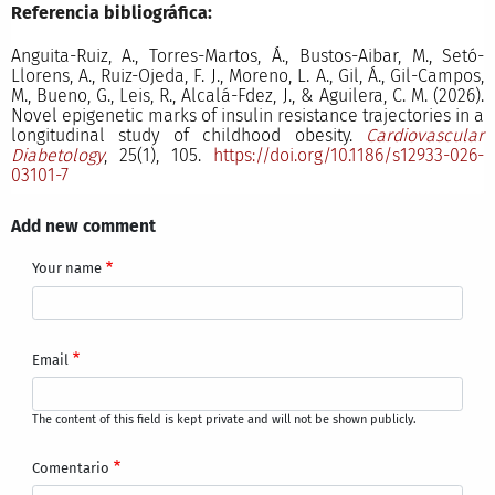
Referencia bibliográfica:
Anguita-Ruiz, A., Torres-Martos, Á., Bustos-Aibar, M., Setó-
Llorens, A., Ruiz-Ojeda, F. J., Moreno, L. A., Gil, Á., Gil-Campos,
M., Bueno, G., Leis, R., Alcalá-Fdez, J., & Aguilera, C. M. (2026).
Novel epigenetic marks of insulin resistance trajectories in a
longitudinal study of childhood obesity.
Cardiovascular
Diabetology
, 25(1), 105.
https://doi.org/10.1186/s12933-026-
03101-7
Add new comment
Your name
Email
The content of this field is kept private and will not be shown publicly.
Comentario