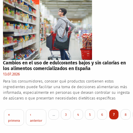
Cambios en el uso de edulcorantes bajos y sin calorías en
los alimentos comercializados en España
13.07.2026
Para los consumidores, conocer qué productos contienen estos
ingredientes puede facilitar una toma de decisiones alimentarias más
informada, especialmente en personas que desean controlar su ingesta
de azúcares o que presentan necesidades dietéticas específicas
Pagination
First page
Previous page
Page
Page
Page
Page
Current pag
Page
«
‹
…
3
4
5
6
7
8
primera
anterior