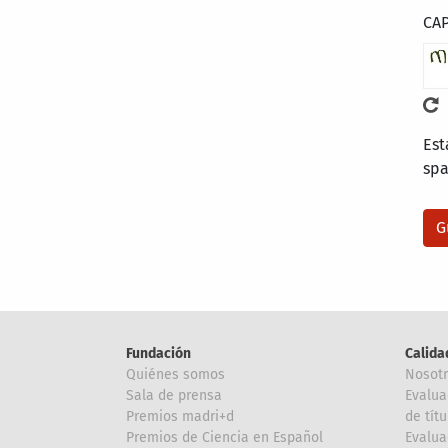
CA
Est
sp
Fundación
Calida
Quiénes somos
Nosot
Sala de prensa
Evalua
Premios madri+d
de títu
Premios de Ciencia en Español
Evalua