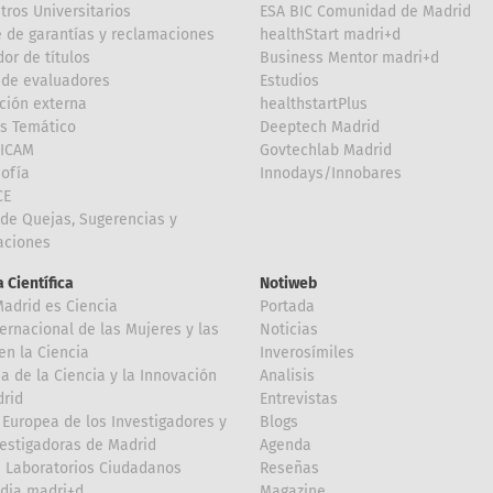
tros Universitarios
ESA BIC Comunidad de Madrid
 de garantías y reclamaciones
healthStart madri+d
or de títulos
Business Mentor madri+d
de evaluadores
Estudios
ción externa
healthstartPlus
is Temático
Deeptech Madrid
FICAM
Govtechlab Madrid
Sofía
Innodays/Innobares
CE
de Quejas, Sugerencias y
taciones
 Científica
Notiweb
Madrid es Ciencia
Portada
ternacional de las Mujeres y las
Noticias
en la Ciencia
Inverosímiles
 de la Ciencia y la Innovación
Analisis
rid
Entrevistas
Europea de los Investigadores y
Blogs
vestigadoras de Madrid
Agenda
 Laboratorios Ciudadanos
Reseñas
dia madri+d
Magazine