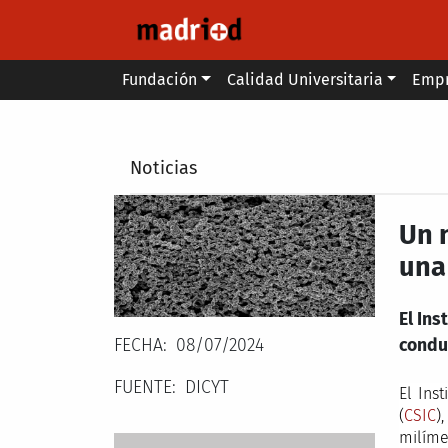
Pasar al contenido principal
Main menu
Fundación
Calidad Universitaria
Emp
Secondary breadcrumb
Noticias
Un 
una
El Ins
FECHA
08/07/2024
condu
FUENTE
DICYT
El Ins
(
CSIC
)
milíme