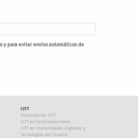
o y para evitar envíos automáticos de
CITT
Presentación CITT
CITT en Semiconductores
CITT en Humanidades Digitales y
Tecnologías del Español