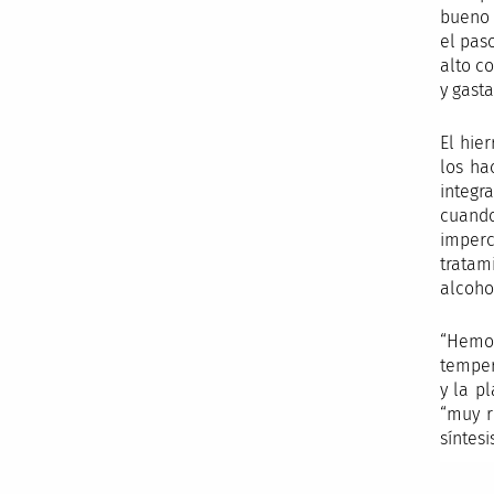
bueno 
el pas
alto c
y gast
El hie
los ha
integr
cuando
imperc
tratam
alcoho
“Hemos
temper
y la p
“muy r
síntes