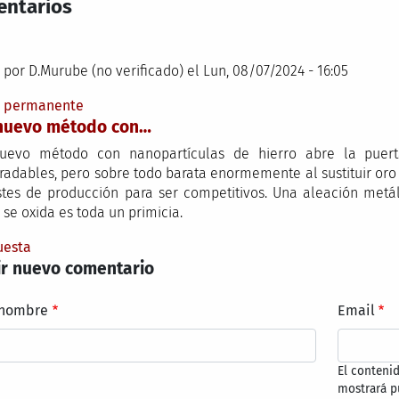
ntarios
 por
D.Murube (no verificado)
el Lun, 08/07/2024 - 16:05
e permanente
 nuevo método con…
nuevo método con nanopartículas de hierro abre la puert
radables, pero sobre todo barata enormemente al sustituir oro
stes de producción para ser competitivos. Una aleación met
 se oxida es toda un primicia.
uesta
r nuevo comentario
 nombre
Email
El conteni
mostrará p