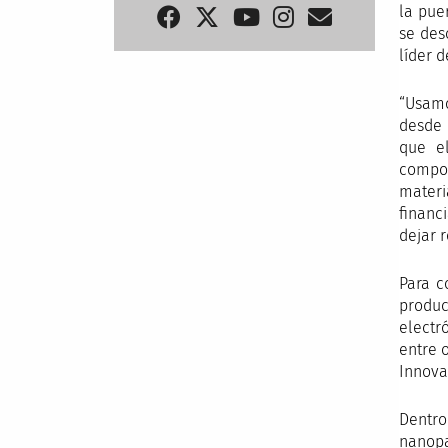
la pue
se des
líder d
“Usamo
desde 
que el
compon
materi
financ
dejar r
Para c
produc
electr
entre 
Innova
Dentro
nanopa