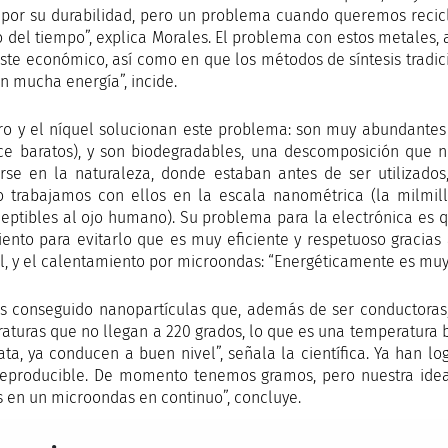
por su durabilidad, pero un problema cuando queremos recic
o del tiempo”, explica Morales. El problema con estos metales, 
oste económico, así como en que los métodos de síntesis tradi
an mucha energía”, incide.
rro y el níquel solucionan este problema: son muy abundantes
ce baratos), y son biodegradables, una descomposición que 
arse en la naturaleza, donde estaban antes de ser utilizad
 trabajamos con ellos en la escala nanométrica (la milmil
eptibles al ojo humano). Su problema para la electrónica es 
iento para evitarlo que es muy eficiente y respetuoso gracia
l, y el calentamiento por microondas: “Energéticamente es muy e
 conseguido nanopartículas que, además de ser conductoras,
aturas que no llegan a 220 grados, lo que es una temperatura 
lata, ya conducen a buen nivel”, señala la científica. Ya han l
eproducible. De momento tenemos gramos, pero nuestra idea
is en un microondas en continuo”, concluye.