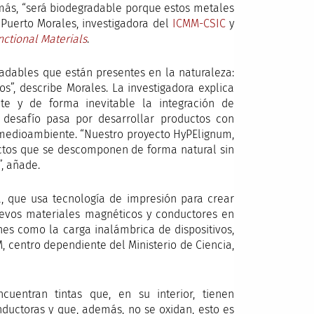
más, “será biodegradable porque estos metales
 Puerto Morales, investigadora del
ICMM-CSIC
y
ctional Materials
.
adables que están presentes en la naturaleza:
s”, describe Morales. La investigadora explica
nte y de forma inevitable la integración de
 desafío pasa por desarrollar productos con
 medioambiente. “Nuestro proyecto HyPElignum,
uctos que se descomponen de forma natural sin
”, añade.
, que usa tecnología de impresión para crear
s nuevos materiales magnéticos y conductores en
nes como la carga inalámbrica de dispositivos,
, centro dependiente del Ministerio de Ciencia,
entran tintas que, en su interior, tienen
ductoras y que, además, no se oxidan, esto es