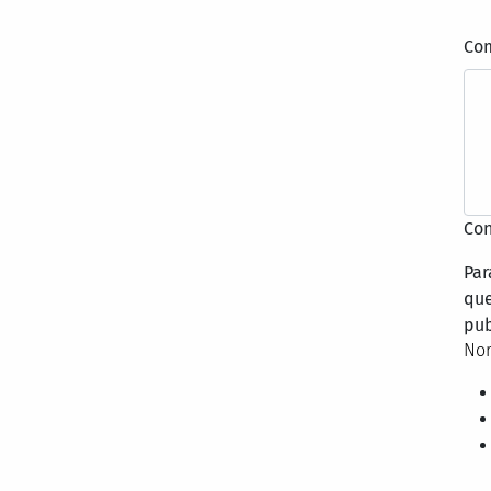
Co
Con
Par
que
pub
Nor