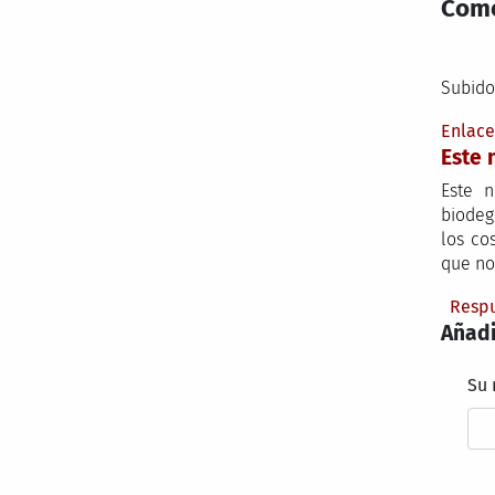
Come
Subido
Enlac
Este
Este 
biodeg
los co
que no
Resp
Añadi
Su