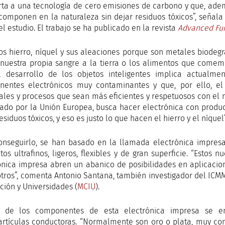
rta a una tecnología de cero emisiones de carbono y que, ade
componen en la naturaleza sin dejar residuos tóxicos”, señala
el estudio. El trabajo se ha publicado en la revista
Advanced Fun
s hierro, níquel y sus aleaciones porque son metales biodegr
nuestra propia sangre a la tierra o los alimentos que comemo
 desarrollo de los objetos inteligentes implica actualme
entes electrónicos muy contaminantes y que, por ello, el
ales y procesos que sean más eficientes y respetuosos con el
iado por la Unión Europea, busca hacer electrónica con prod
esiduos tóxicos, y eso es justo lo que hacen el hierro y el níquel
onseguirlo, se han basado en la llamada electrónica impresa
tos ultrafinos, ligeros, flexibles y de gran superficie. “Esto
ónica impresa abren un abanico de posibilidades en aplicacio
otros”, comenta Antonio Santana, también investigador del ICMM
ción y Universidades (
MCIU
).
 de los componentes de esta electrónica impresa se encu
rtículas conductoras. “Normalmente son oro o plata, muy con