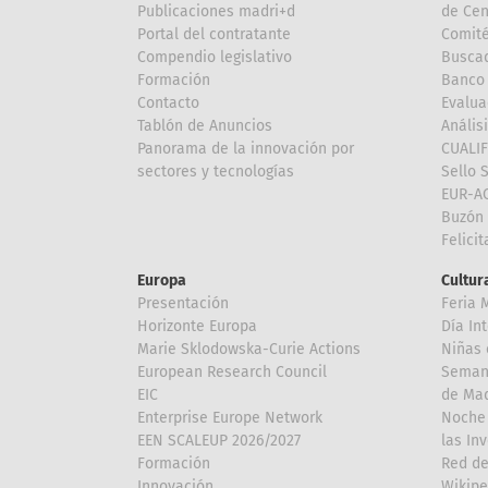
Publicaciones madri+d
de Cen
Portal del contratante
Comité
Compendio legislativo
Buscad
Formación
Banco 
Contacto
Evalua
Tablón de Anuncios
Anális
Panorama de la innovación por
CUALI
sectores y tecnologías
Sello 
EUR-A
Buzón 
Felici
Europa
Cultura
Presentación
Feria 
Horizonte Europa
Día In
Marie Sklodowska-Curie Actions
Niñas 
European Research Council
Semana
EIC
de Mad
Enterprise Europe Network
Noche 
EEN SCALEUP 2026/2027
las In
Formación
Red de
Innovación
Wikipe