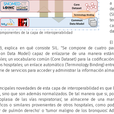
a
de
(
te
ca
da
omponentes de la capa de interoperabilidad
El
B, explica en qué consiste SIL. "Se compone de cuatro pa
on Data Model) capaz de enlazarse de una manera estánd
ales; un vocabulario común (Core Dataset) para la codificación
tos hospitales; un enlace automático (Terminology Binding) ent
rie de servicios para acceder y administrar la información alm
incipales novedades de esta capa de interoperabilidad es que l
 sino que son además normalizados. De tal manera que si, por
oplasia de las vías respiratorias', se almacene de una ma
ficos o similares provenientes de otros hospitales, como po
or de pulmón derecho' o 'tumor maligno de los bronquios'. Ad