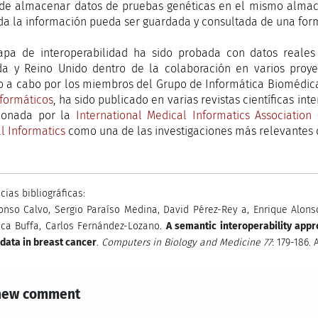
de almacenar datos de pruebas genéticas en el mismo almacé
da la información pueda ser guardada y consultada de una fo
apa de interoperabilidad ha sido probada con datos reales
a y Reino Unido dentro de la colaboración en varios proyect
o a cabo por los miembros del Grupo de Informática Biomédica
nformáticos
, ha sido publicado en varias revistas científicas in
cionada por la
International Medical Informatics Association
(
l Informatics
como una de las investigaciones más relevantes d
cias bibliográficas:
onso Calvo, Sergio Paraíso Medina, David Pérez-Rey a, Enrique Alons
ca Buffa, Carlos Fernández-Lozano.
A semantic interoperability appr
l data in breast cancer
.
Computers in Biology and Medicine 77
: 179-186.
new comment