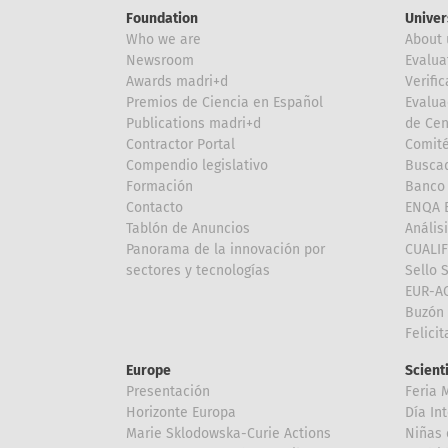
Foundation
Univer
Who we are
About 
Newsroom
Evalua
Awards madri+d
Verific
Premios de Ciencia en Español
Evalua
Publications madri+d
de Cen
Contractor Portal
Comité
Compendio legislativo
Buscad
Formación
Banco 
Contacto
ENQA E
Tablón de Anuncios
Anális
Panorama de la innovación por
CUALI
sectores y tecnologías
Sello 
EUR-A
Buzón 
Felici
Europe
Scient
Presentación
Feria 
Horizonte Europa
Día In
Marie Sklodowska-Curie Actions
Niñas 