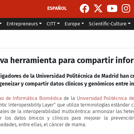
ESPAÑOL
Entrepreneurs
CITT
Europe
Scientific-Culture
va herramienta para compartir info
tigadores de la Universidad Politécnica de Madrid han 
eneizar y compartir datos clínicos y genómicos entre in
po de Informática Biomédica
de la
Universidad Politécnica d
tic Interoperability Layer" que utiliza terminologías estándar
pales de la interoperabilidad multicéntrica: armonizar las het
ar los datos ómicos y clínicos para mejorar la prevención
edades, entre ellas, el cáncer de mama.