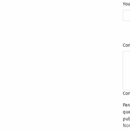
Yo
Co
Con
Par
que
pub
Nor