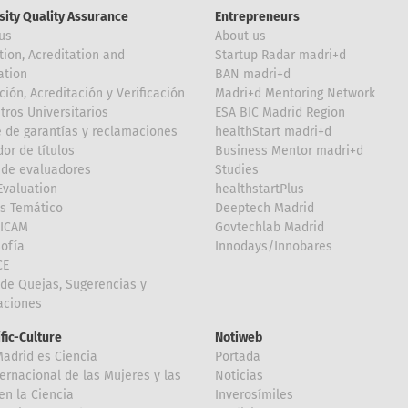
sity Quality Assurance
Entrepreneurs
us
About us
tion, Acreditation and
Startup Radar madri+d
ation
BAN madri+d
ción, Acreditación y Verificación
Madri+d Mentoring Network
tros Universitarios
ESA BIC Madrid Region
 de garantías y reclamaciones
healthStart madri+d
or de títulos
Business Mentor madri+d
de evaluadores
Studies
valuation
healthstartPlus
is Temático
Deeptech Madrid
FICAM
Govtechlab Madrid
Sofía
Innodays/Innobares
CE
de Quejas, Sugerencias y
taciones
ific-Culture
Notiweb
Madrid es Ciencia
Portada
ternacional de las Mujeres y las
Noticias
en la Ciencia
Inverosímiles