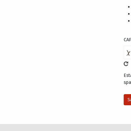
CA
Est
sp