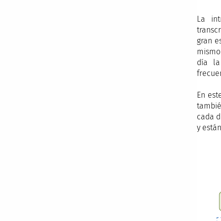
La in
transc
gran e
mismo 
día l
frecue
En est
tambié
cada d
y está