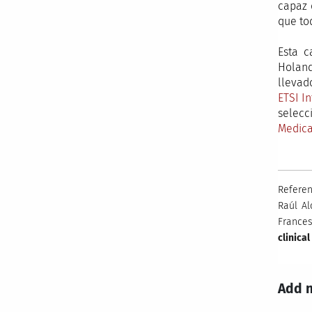
capaz 
que to
Esta c
Holand
llevad
ETSI I
selec
Medica
Referen
Raúl Al
Frances
clinica
Add 