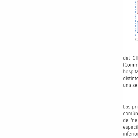
C
del GI
(Comm
hospit
distin
una se
Las pr
común,
de 'ne
especí
inferi