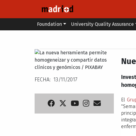
Skip to main content
Main menu
Foundation
University Quality Assurance
Secondary breadcrumb
Nue
Inves
FECHA
13/11/2017
homog
El
Gru
"Seman
princi
integr
enferm