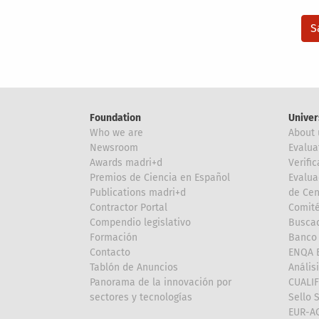
Foundation
Univer
Who we are
About 
Newsroom
Evalua
Awards madri+d
Verific
Premios de Ciencia en Español
Evalua
Publications madri+d
de Cen
Contractor Portal
Comité
Compendio legislativo
Buscad
Formación
Banco 
Contacto
ENQA E
Tablón de Anuncios
Anális
Panorama de la innovación por
CUALI
sectores y tecnologías
Sello 
EUR-A