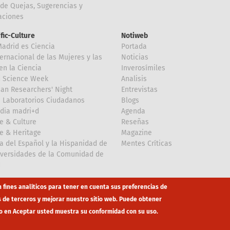
de Quejas, Sugerencias y
taciones
ific-Culture
Notiweb
Madrid es Ciencia
Portada
ternacional de las Mujeres y las
Noticias
en la Ciencia
Inverosímiles
d Science Week
Analisis
an Researchers' Night
Entrevistas
 Laboratorios Ciudadanos
Blogs
dia madri+d
Agenda
e & Culture
Reseñas
e & Heritage
Magazine
a del Español y la Hispanidad de
Mentes Críticas
iversidades de la Comunidad de
d
n fines analíticos para tener en cuenta sus preferencias de
s de terceros y mejorar nuestro sitio web. Puede obtener
o en Aceptar usted muestra su conformidad con su uso.
co
eduroam
Mapa Web
Política privacidad