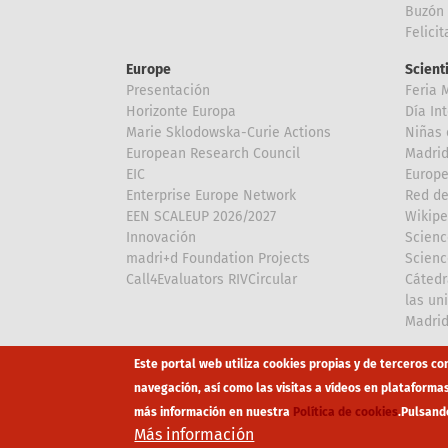
Buzón 
Felici
Europe
Scient
Presentación
Feria 
Horizonte Europa
Día In
Marie Sklodowska-Curie Actions
Niñas 
European Research Council
Madri
EIC
Europe
Enterprise Europe Network
Red de
EEN SCALEUP 2026/2027
Wikipe
Innovación
Scienc
madri+d Foundation Projects
Scienc
Call4Evaluators RIVCircular
Cátedr
las un
Madri
Array
Array
Este portal web utiliza cookies propias y de terceros co
navegación, así como las visitas a vídeos en plataforma
más información en nuestra
Política de cookies
.
Pulsand
Footer
Canal Éti
Más información