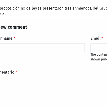
 proposición no de ley se presentaron tres enmiendas, del Grup
sta.
new comment
ur name
Email
The content
shown publ
mentario