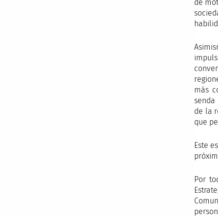
de mot
socied
habili
Asimis
impuls
conver
region
más co
senda 
de la 
que pe
Este e
próxim
Por to
Estra
Comuni
persona