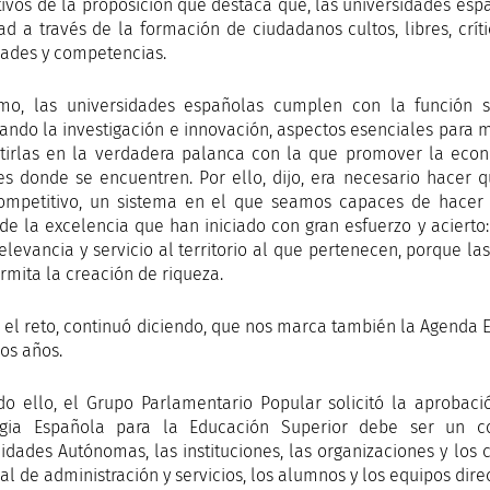
ivos de la proposición que destaca que, las universidades espa
ad a través de la formación de ciudadanos cultos, libres, crít
dades y competencias.
mo, las universidades españolas cumplen con la función so
ando la investigación e innovación, aspectos esenciales para m
tirlas en la verdadera palanca con la que promover la eco
es donde se encuentren. Por ello, dijo, era necesario hacer 
mpetitivo, un sistema en el que seamos capaces de hacer 
de la excelencia que han iniciado con gran esfuerzo y acierto:
relevancia y servicio al territorio al que pertenecen, porque l
rmita la creación de riqueza.
s el reto, continuó diciendo, que nos marca también la Agenda 
os años.
do ello, el Grupo Parlamentario Popular solicitó la aprobac
tegia Española para la Educación Superior debe ser un c
dades Autónomas, las instituciones, las organizaciones y los co
l de administración y servicios, los alumnos y los equipos direc