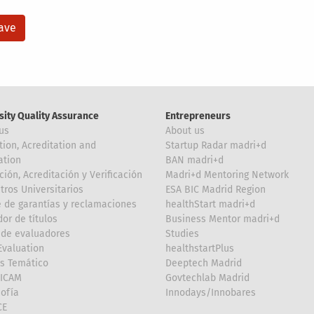
sity Quality Assurance
Entrepreneurs
us
About us
tion, Acreditation and
Startup Radar madri+d
ation
BAN madri+d
ción, Acreditación y Verificación
Madri+d Mentoring Network
tros Universitarios
ESA BIC Madrid Region
 de garantías y reclamaciones
healthStart madri+d
or de títulos
Business Mentor madri+d
de evaluadores
Studies
valuation
healthstartPlus
is Temático
Deeptech Madrid
FICAM
Govtechlab Madrid
Sofía
Innodays/Innobares
CE