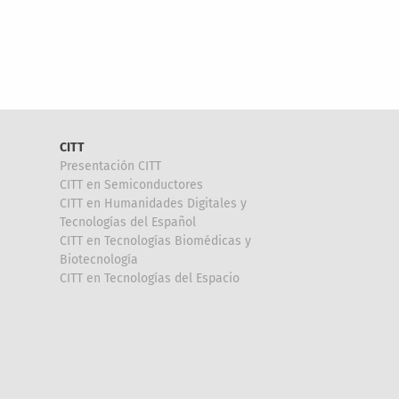
CITT
Presentación CITT
CITT en Semiconductores
CITT en Humanidades Digitales y
Tecnologías del Español
CITT en Tecnologías Biomédicas y
Biotecnología
CITT en Tecnologías del Espacio