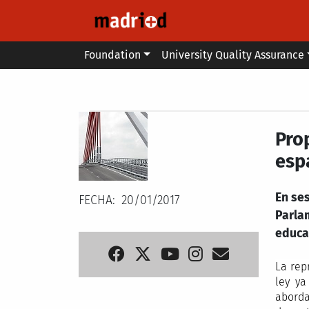
Skip to main content
Main menu
Foundation
University Quality Assurance
Secondary breadcrumb
Pro
esp
En ses
FECHA
20/01/2017
Parla
educa
La rep
ley ya
aborda