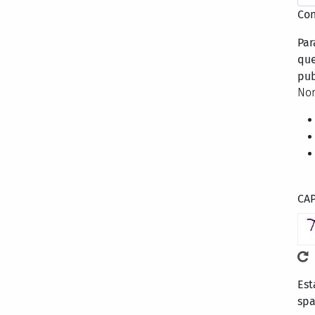
Con
Par
que
pub
Nor
CA
Est
sp