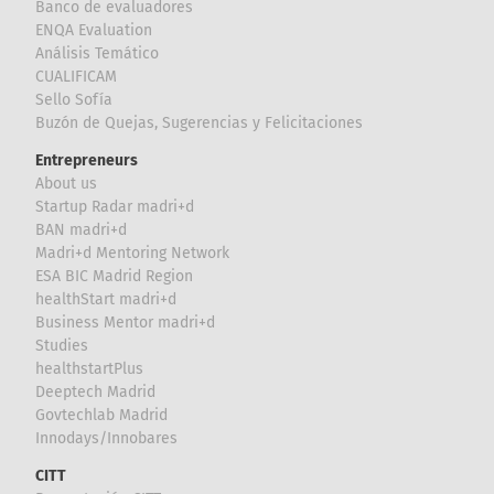
Banco de evaluadores
ENQA Evaluation
Análisis Temático
CUALIFICAM
Sello Sofía
Buzón de Quejas, Sugerencias y Felicitaciones
Entrepreneurs
About us
Startup Radar madri+d
BAN madri+d
Madri+d Mentoring Network
ESA BIC Madrid Region
healthStart madri+d
Business Mentor madri+d
Studies
healthstartPlus
Deeptech Madrid
Govtechlab Madrid
Innodays/Innobares
CITT