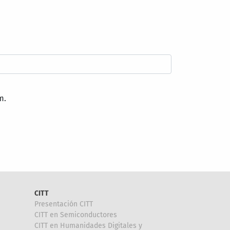
m.
CITT
Presentación CITT
CITT en Semiconductores
CITT en Humanidades Digitales y