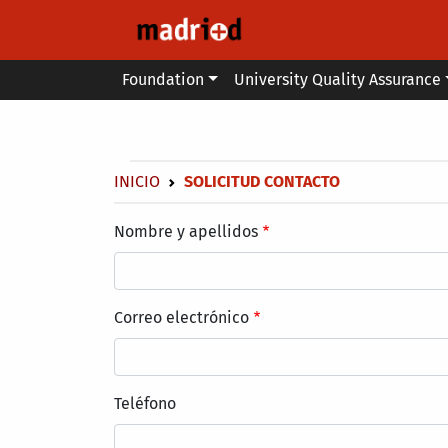
Skip to main content
Main menu
Foundation
University Quality Assurance
Secondary breadcrumb
Breadcrumb
INICIO
SOLICITUD CONTACTO
Nombre y apellidos
Correo electrónico
Teléfono