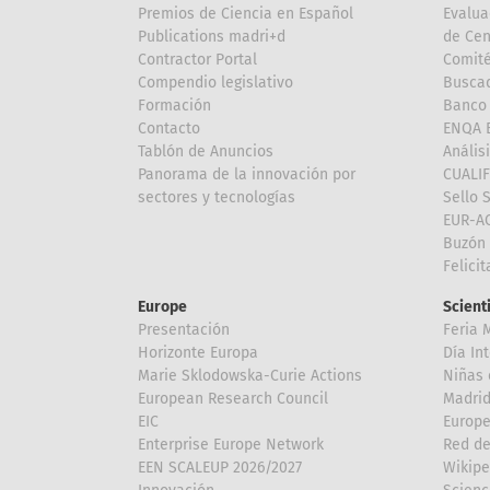
Premios de Ciencia en Español
Evalua
Publications madri+d
de Cen
Contractor Portal
Comité
Compendio legislativo
Buscad
Formación
Banco 
Contacto
ENQA E
Tablón de Anuncios
Anális
Panorama de la innovación por
CUALI
sectores y tecnologías
Sello 
EUR-A
Buzón 
Felici
Europe
Scient
Presentación
Feria 
Horizonte Europa
Día In
Marie Sklodowska-Curie Actions
Niñas 
European Research Council
Madri
EIC
Europe
Enterprise Europe Network
Red de
EEN SCALEUP 2026/2027
Wikipe