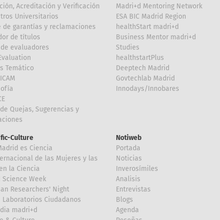
ción, Acreditación y Verificación
Madri+d Mentoring Network
tros Universitarios
ESA BIC Madrid Region
 de garantías y reclamaciones
healthStart madri+d
or de títulos
Business Mentor madri+d
de evaluadores
Studies
valuation
healthstartPlus
is Temático
Deeptech Madrid
FICAM
Govtechlab Madrid
Sofía
Innodays/Innobares
CE
de Quejas, Sugerencias y
taciones
ific-Culture
Notiweb
Madrid es Ciencia
Portada
ternacional de las Mujeres y las
Noticias
en la Ciencia
Inverosímiles
d Science Week
Analisis
an Researchers' Night
Entrevistas
 Laboratorios Ciudadanos
Blogs
dia madri+d
Agenda