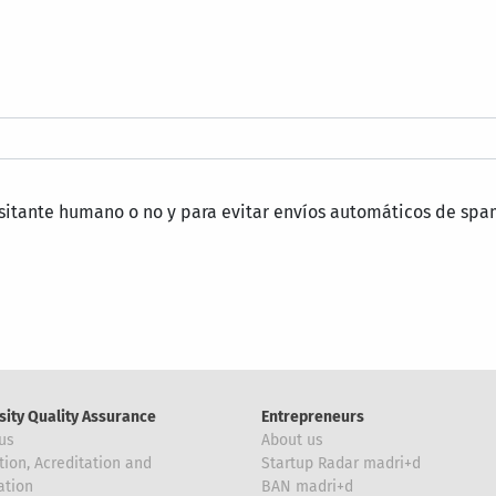
isitante humano o no y para evitar envíos automáticos de spa
sity Quality Assurance
Entrepreneurs
us
About us
tion, Acreditation and
Startup Radar madri+d
ation
BAN madri+d