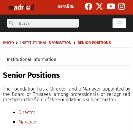
Skip to main content
ESPAÑOL
Search
Breadcrumb
INICIO
INSTITUTIONAL INFORMATION
SENIOR POSITIONS
Secondary breadcrumb
Institutional information
Senior Positions
The Foundation has a Director and a Manager appointed by
the Board of Trustees, among professionals of recognized
prestige in the field of the Foundation's subject matter.
Director
Manager