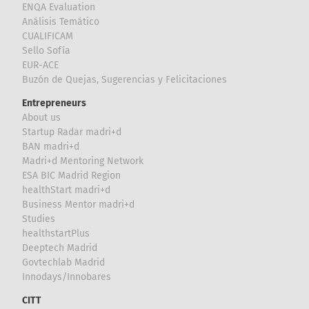
ENQA Evaluation
Análisis Temático
CUALIFICAM
Sello Sofía
EUR-ACE
Buzón de Quejas, Sugerencias y Felicitaciones
Entrepreneurs
About us
Startup Radar madri+d
BAN madri+d
Madri+d Mentoring Network
ESA BIC Madrid Region
healthStart madri+d
Business Mentor madri+d
Studies
healthstartPlus
Deeptech Madrid
Govtechlab Madrid
Innodays/Innobares
CITT