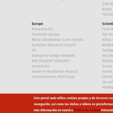
EUR-A
Buzón 
Felici
Europe
Scient
Presentación
Feria 
Horizonte Europa
Día In
Marie Sklodowska-Curie Actions
Niñas 
European Research Council
Madri
EIC
Europe
Enterprise Europe Network
Red de
EEN SCALEUP 2026/2027
Wikipe
Innovación
Scienc
madri+d Foundation Projects
Scienc
Call4Evaluators RIVCircular
Cátedr
las un
Madri
Array
Array
Este portal web utiliza cookies propias y de terceros co
navegación, así como las visitas a vídeos en plataforma
más información en nuestra
Política de cookies
.
Pulsand
Footer