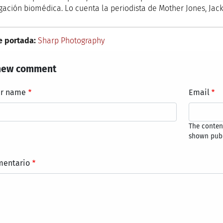
igación biomédica. Lo cuenta la periodista de Mother Jones, Ja
e portada:
Sharp Photography
new comment
ur name
Email
The content
shown publ
mentario