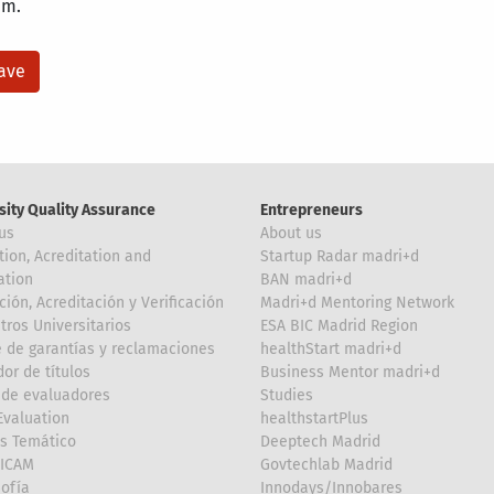
am.
sity Quality Assurance
Entrepreneurs
us
About us
tion, Acreditation and
Startup Radar madri+d
ation
BAN madri+d
ción, Acreditación y Verificación
Madri+d Mentoring Network
tros Universitarios
ESA BIC Madrid Region
 de garantías y reclamaciones
healthStart madri+d
or de títulos
Business Mentor madri+d
de evaluadores
Studies
valuation
healthstartPlus
is Temático
Deeptech Madrid
FICAM
Govtechlab Madrid
Sofía
Innodays/Innobares