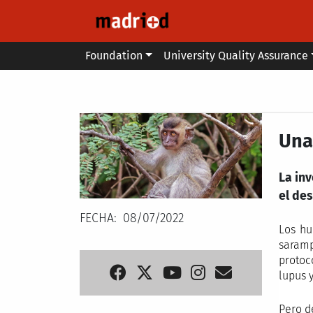
Skip to main content
Main menu
Foundation
University Quality Assurance
Secondary breadcrumb
Una
La in
el de
FECHA
08/07/2022
Los hu
saramp
protoc
lupus y
Pero d