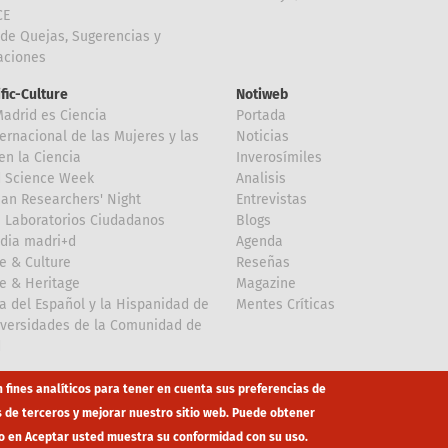
CE
de Quejas, Sugerencias y
taciones
ific-Culture
Notiweb
Madrid es Ciencia
Portada
ternacional de las Mujeres y las
Noticias
en la Ciencia
Inverosímiles
d Science Week
Analisis
an Researchers' Night
Entrevistas
 Laboratorios Ciudadanos
Blogs
dia madri+d
Agenda
e & Culture
Reseñas
e & Heritage
Magazine
a del Español y la Hispanidad de
Mentes Críticas
iversidades de la Comunidad de
d
n fines analíticos para tener en cuenta sus preferencias de
s de terceros y mejorar nuestro sitio web. Puede obtener
o en Aceptar usted muestra su conformidad con su uso.