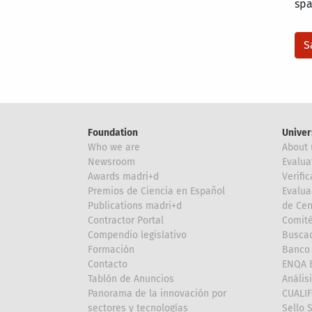
sp
Foundation
Univer
Who we are
About 
Newsroom
Evalua
Awards madri+d
Verific
Premios de Ciencia en Español
Evalua
Publications madri+d
de Cen
Contractor Portal
Comité
Compendio legislativo
Buscad
Formación
Banco 
Contacto
ENQA E
Tablón de Anuncios
Anális
Panorama de la innovación por
CUALI
sectores y tecnologías
Sello 