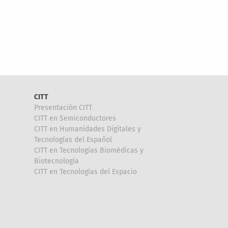
CITT
Presentación CITT
CITT en Semiconductores
CITT en Humanidades Digitales y
Tecnologías del Español
CITT en Tecnologías Biomédicas y
Biotecnología
CITT en Tecnologías del Espacio