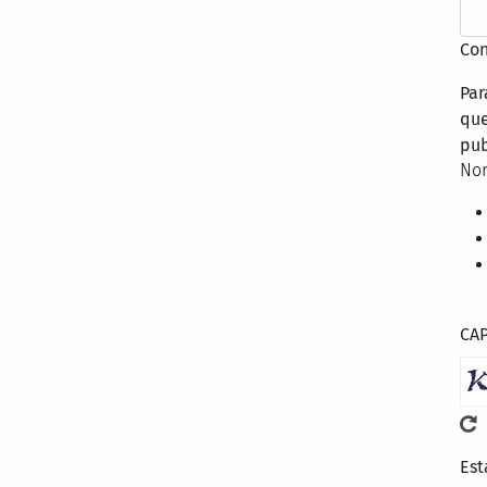
Con
Par
que
pub
Nor
CA
Est