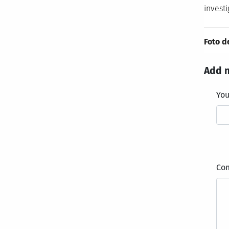
invest
Foto d
Add 
Yo
Co