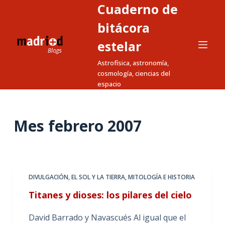
Cuaderno de
S
a
bitácora
l
estelar
t
Astrofísica, astronomía,
a
cosmología, ciencias del
r
espacio
a
l
c
Mes
febrero 2007
o
n
t
e
DIVULGACIÓN
,
EL SOL Y LA TIERRA
,
MITOLOGÍA E HISTORIA
n
Titanes y dioses: los pilares del cielo
i
d
David Barrado y Navascués Al igual que el
o