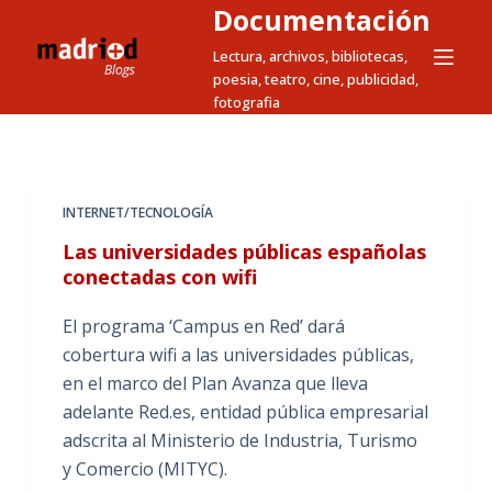
Documentación
S
a
Lectura, archivos, bibliotecas,
poesia, teatro, cine, publicidad,
l
fotografia
t
a
r
a
INTERNET/TECNOLOGÍA
l
Las universidades públicas españolas
c
conectadas con wifi
o
n
El programa ‘Campus en Red’ dará
t
cobertura wifi a las universidades públicas,
e
en el marco del Plan Avanza que lleva
n
adelante Red.es, entidad pública empresarial
i
adscrita al Ministerio de Industria, Turismo
d
y Comercio (MITYC).
o