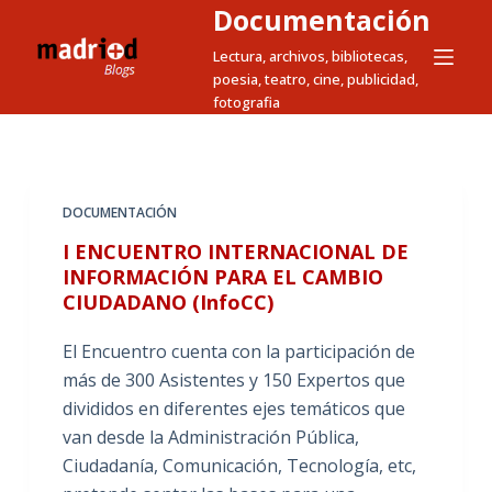
Documentación
S
a
Lectura, archivos, bibliotecas,
poesia, teatro, cine, publicidad,
l
fotografia
t
a
r
a
DOCUMENTACIÓN
l
I ENCUENTRO INTERNACIONAL DE
c
INFORMACIÓN PARA EL CAMBIO
o
CIUDADANO (InfoCC)
n
t
El Encuentro cuenta con la participación de
e
más de 300 Asistentes y 150 Expertos que
n
divididos en diferentes ejes temáticos que
i
van desde la Administración Pública,
d
Ciudadanía, Comunicación, Tecnología, etc,
o