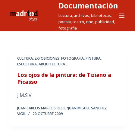
Documentación
S
a
Lectura, archivos, bibliotecas,
poesia, teatro, cine, publicidad,
l
fotografia
t
a
r
a
CULTURA
,
EXPOSICIONES
,
FOTOGRAFÍA
,
PINTURA,
l
ESCULTURA, ARQUITECTURA...
c
Los ojos de la pintura: de Tiziano a
o
Picasso
n
t
J.M.S.V.
e
JUAN CARLOS MARCOS RECIO/JUAN MIGUEL SÁNCHEZ
n
VIGIL
20 OCTUBRE 2009
i
d
o