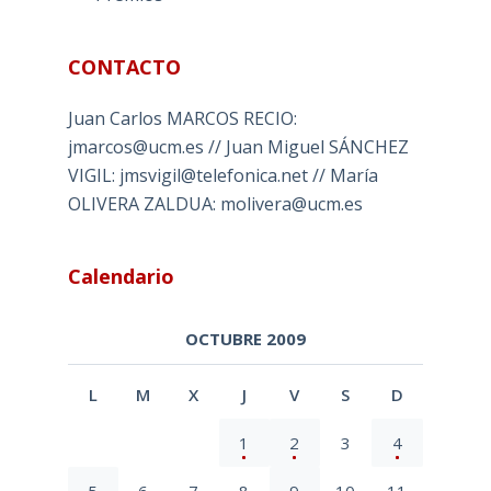
CONTACTO
Juan Carlos MARCOS RECIO:
jmarcos@ucm.es // Juan Miguel SÁNCHEZ
VIGIL: jmsvigil@telefonica.net // María
OLIVERA ZALDUA: molivera@ucm.es
Calendario
OCTUBRE 2009
L
M
X
J
V
S
D
1
2
3
4
5
6
7
8
9
10
11