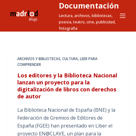
Documentación
S
a
Lectura, archivos, bibliotecas,
poesia, teatro, cine, publicidad,
l
fotografia
t
a
r
a
ARCHIVOS Y BIBLIOTECAS
,
CULTURA
,
LEER PARA
l
COMPRENDER
c
Los editores y la Biblioteca Nacional
o
lanzan un proyecto para la
n
digitalización de libros con derechos
t
de autor
e
n
La Biblioteca Nacional de España (BNE) y la
i
Federación de Gremios de Editores de
d
España (FGEE) han presentado en Liber el
o
proyecto EN@CLAVE, un plan para la