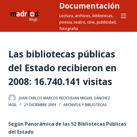
Documentación
S
a
Lectura, archivos, bibliotecas,
poesia, teatro, cine, publicidad,
l
fotografia
t
a
r
Las bibliotecas públicas
a
l
del Estado recibieron en
c
2008: 16.740.141 visitas
o
n
t
JUAN CARLOS MARCOS RECIO/JUAN MIGUEL SÁNCHEZ
e
VIGIL
21 DICIEMBRE 2009
ARCHIVOS Y BIBLIOTECAS
n
i
Según
Panorámica de las 52 Bibliotecas Públicas
d
del Estado
o