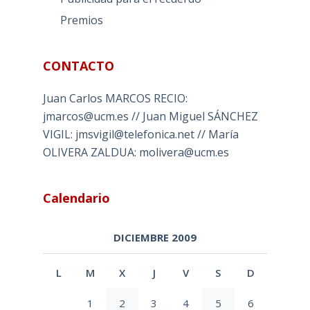
Premios
CONTACTO
Juan Carlos MARCOS RECIO:
jmarcos@ucm.es // Juan Miguel SÁNCHEZ
VIGIL: jmsvigil@telefonica.net // María
OLIVERA ZALDUA: molivera@ucm.es
Calendario
DICIEMBRE 2009
L
M
X
J
V
S
D
1
2
3
4
5
6