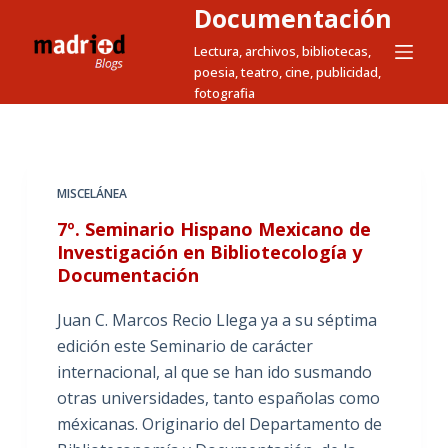
Documentación
S
a
Lectura, archivos, bibliotecas,
poesia, teatro, cine, publicidad,
l
fotografia
t
a
r
a
MISCELÁNEA
l
7º. Seminario Hispano Mexicano de
c
Investigación en Bibliotecología y
o
Documentación
n
t
Juan C. Marcos Recio Llega ya a su séptima
e
edición este Seminario de carácter
n
internacional, al que se han ido susmando
i
otras universidades, tanto españolas como
d
méxicanas. Originario del Departamento de
o