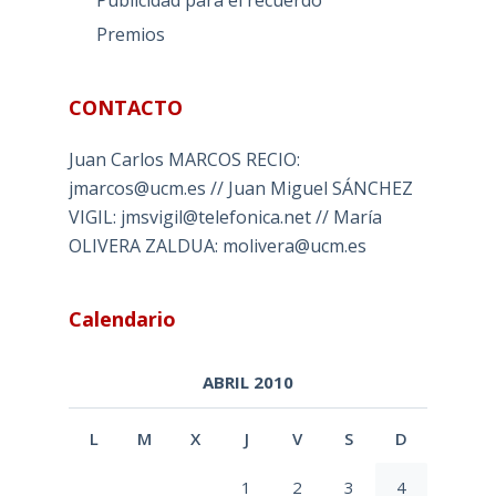
Premios
CONTACTO
Juan Carlos MARCOS RECIO:
jmarcos@ucm.es // Juan Miguel SÁNCHEZ
VIGIL: jmsvigil@telefonica.net // María
OLIVERA ZALDUA: molivera@ucm.es
Calendario
ABRIL 2010
L
M
X
J
V
S
D
1
2
3
4