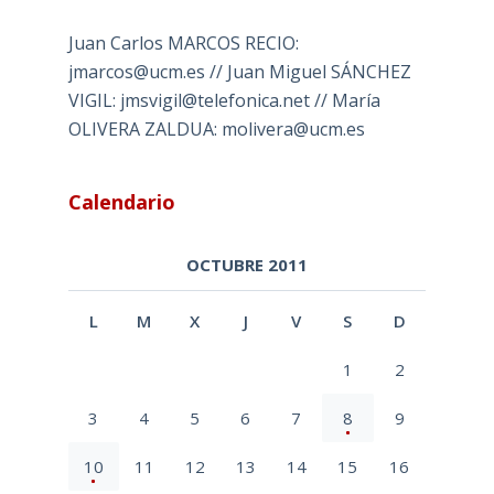
Juan Carlos MARCOS RECIO:
jmarcos@ucm.es // Juan Miguel SÁNCHEZ
VIGIL: jmsvigil@telefonica.net // María
OLIVERA ZALDUA: molivera@ucm.es
Calendario
OCTUBRE 2011
L
M
X
J
V
S
D
1
2
3
4
5
6
7
8
9
10
11
12
13
14
15
16