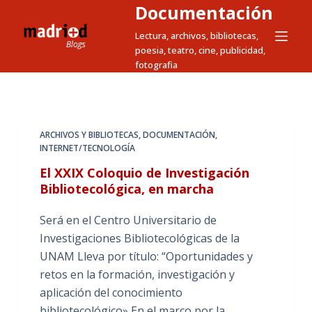
Documentación
S
a
Lectura, archivos, bibliotecas,
poesia, teatro, cine, publicidad,
l
fotografia
t
a
r
a
ARCHIVOS Y BIBLIOTECAS
,
DOCUMENTACIÓN
,
l
INTERNET/TECNOLOGÍA
c
El XXIX Coloquio de Investigación
o
Bibliotecológica, en marcha
n
t
Será en el Centro Universitario de
e
Investigaciones Bibliotecológicas de la
n
UNAM Lleva por título: “Oportunidades y
i
retos en la formación, investigación y
d
aplicación del conocimiento
o
bibliotecológico» En el marco por la