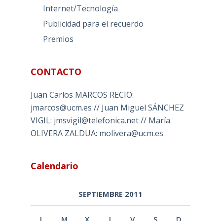
Internet/Tecnología
Publicidad para el recuerdo
Premios
CONTACTO
Juan Carlos MARCOS RECIO:
jmarcos@ucm.es // Juan Miguel SÁNCHEZ
VIGIL: jmsvigil@telefonica.net // María
OLIVERA ZALDUA: molivera@ucm.es
Calendario
SEPTIEMBRE 2011
L
M
X
J
V
S
D