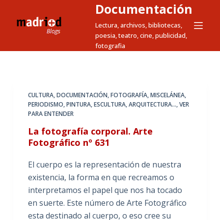
Documentación
S
a
Lectura, archivos, bibliotecas,
poesia, teatro, cine, publicidad,
l
fotografia
t
a
r
a
CULTURA
,
DOCUMENTACIÓN
,
FOTOGRAFÍA
,
MISCELÁNEA
,
l
PERIODISMO
,
PINTURA, ESCULTURA, ARQUITECTURA...
,
VER
c
PARA ENTENDER
o
La fotografía corporal. Arte
n
Fotográfico nº 631
t
El cuerpo es la representación de nuestra
e
existencia, la forma en que recreamos o
n
interpretamos el papel que nos ha tocado
i
en suerte. Este número de Arte Fotográfico
d
esta destinado al cuerpo, o eso cree su
o