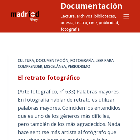
Documentación
S
a
Lectura, archivos, bibliotecas,
poesia, teatro, cine, publicidad,
l
fotografia
t
a
r
a
CULTURA
,
DOCUMENTACIÓN
,
FOTOGRAFÍA
,
LEER PARA
l
COMPRENDER
,
MISCELÁNEA
,
PERIODISMO
c
El retrato fotográfico
o
n
(Arte fotográfico, nº 633) Palabras mayores.
t
En fotografía hablar de retrato es utilizar
e
palabras mayores. Coinciden los entendidos
n
que es uno de los géneros más difíciles,
i
pero también de los más agradecidos. Nada
d
hace sentirse más artista al fotógrafo que
o