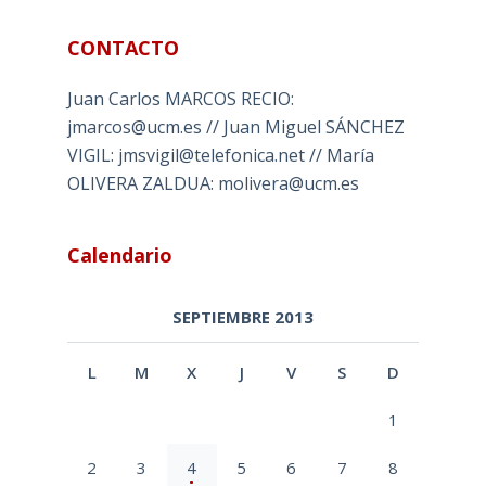
CONTACTO
Juan Carlos MARCOS RECIO:
jmarcos@ucm.es // Juan Miguel SÁNCHEZ
VIGIL: jmsvigil@telefonica.net // María
OLIVERA ZALDUA: molivera@ucm.es
Calendario
SEPTIEMBRE 2013
L
M
X
J
V
S
D
1
2
3
4
5
6
7
8