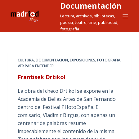
Documentación
S
a
Lectura, archivos, bibliotecas,
poesia, teatro, cine, publicidad,
l
fotografia
t
a
r
a
CULTURA
,
DOCUMENTACIÓN
,
EXPOSICIONES
,
FOTOGRAFÍA
,
l
VER PARA ENTENDER
c
Frantisek Drtikol
o
n
La obra del checo Drtikol se expone en la
t
Academia de Bellas Artes de San Fernando
e
dentro del Festival PHotoEspaña. El
n
comisario, Vladimir Birgus, con apenas un
i
centenar de palabras resume
d
impecablemente el contenido de la misma.
o