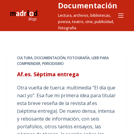
Documentación
S
a
Lectura, archivos, bibliotecas,
poesia, teatro, cine, publicidad,
l
fotografia
t
a
r
a
CULTURA
,
DOCUMENTACIÓN
,
FOTOGRAFÍA
,
LEER PARA
l
COMPRENDER
,
PERIODISMO
c
Af.es. Séptima entrega
o
n
Otra vuelta de tuerca: multimedia “El día que
t
nací yo”. Esa fue mi primera idea para titular
e
esta breve reseña de la revista af.es
n
(séptima entrega). De nuevo densa, intensa
i
y rebosante de información, con seis
d
portafolios, otros tantos ensayos, las
o