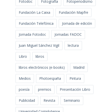
Fotodoc
Fotografía
Fotoperiodismo
Fundación La Caixa
Fundación Mapfre
Fundación Telefónica
Jornada de edición
Jornada Fotodoc
Jornadas FADOC
Juan Miguel Sánchez Vigil
lectura
Libro
libros
libros electrónicos (e-books)
Madrid
Medios
Photoespaña
Pintura
poesía
premios
Presentación Libro
Publicidad
Revista
Seminario
Universidad Complutense