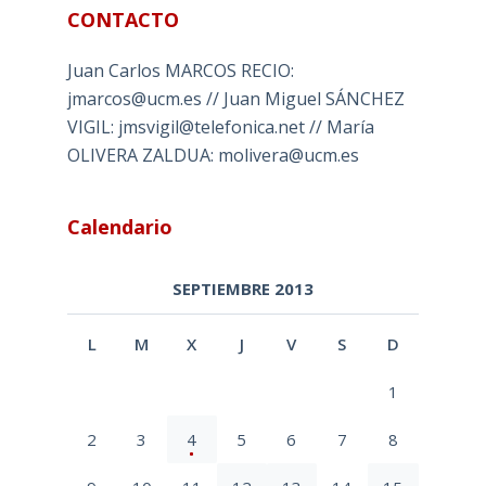
CONTACTO
Juan Carlos MARCOS RECIO:
jmarcos@ucm.es // Juan Miguel SÁNCHEZ
VIGIL: jmsvigil@telefonica.net // María
OLIVERA ZALDUA: molivera@ucm.es
Calendario
SEPTIEMBRE 2013
L
M
X
J
V
S
D
1
2
3
4
5
6
7
8