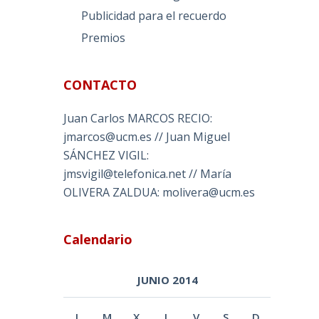
Publicidad para el recuerdo
Premios
CONTACTO
Juan Carlos MARCOS RECIO:
jmarcos@ucm.es // Juan Miguel
SÁNCHEZ VIGIL:
jmsvigil@telefonica.net // María
OLIVERA ZALDUA: molivera@ucm.es
Calendario
JUNIO 2014
L
M
X
J
V
S
D