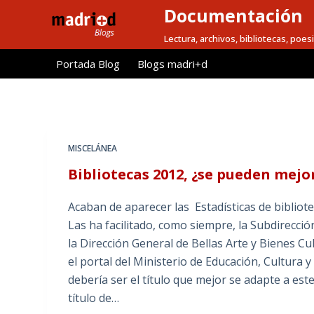
Documentación
S
a
Lectura, archivos, bibliotecas, poesi
l
Portada Blog
Blogs madri+d
t
a
r
a
l
MISCELÁNEA
c
Bibliotecas 2012, ¿se pueden mejo
o
n
Acaban de aparecer las Estadísticas de bibliot
t
Las ha facilitado, como siempre, la Subdirecci
e
la Dirección General de Bellas Arte y Bienes Cul
n
el portal del Ministerio de Educación, Cultura
i
debería ser el título que mejor se adapte a es
d
título de…
o