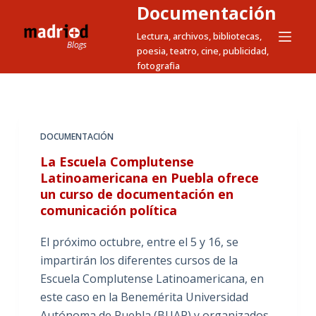
Documentación
S
a
Lectura, archivos, bibliotecas,
poesia, teatro, cine, publicidad,
l
fotografia
t
a
r
a
DOCUMENTACIÓN
l
La Escuela Complutense
c
Latinoamericana en Puebla ofrece
o
un curso de documentación en
n
comunicación política
t
e
El próximo octubre, entre el 5 y 16, se
n
impartirán los diferentes cursos de la
i
Escuela Complutense Latinoamericana, en
d
este caso en la Benemérita Universidad
o
Autónoma de Puebla (BUAP) y organizados