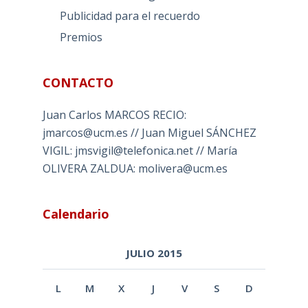
Publicidad para el recuerdo
Premios
CONTACTO
Juan Carlos MARCOS RECIO:
jmarcos@ucm.es // Juan Miguel SÁNCHEZ
VIGIL: jmsvigil@telefonica.net // María
OLIVERA ZALDUA: molivera@ucm.es
Calendario
JULIO 2015
L
M
X
J
V
S
D