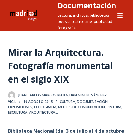
Documentación
S
a
Lectura, archivos, bibliotecas,
poesia, teatro, cine, publicidad,
l
fotografia
t
a
r
Mirar la Arquitectura.
a
l
Fotografía monumental
c
en el siglo XIX
o
n
t
JUAN CARLOS MARCOS RECIO/JUAN MIGUEL SÁNCHEZ
e
VIGIL
19 AGOSTO 2015
CULTURA
,
DOCUMENTACIÓN
,
n
EXPOSICIONES
,
FOTOGRAFÍA
,
MEDIOS DE COMUNICACIÓN
,
PINTURA,
ESCULTURA, ARQUITECTURA...
i
d
o
Biblioteca Nacional (del 3 de julio al 4 de octubre