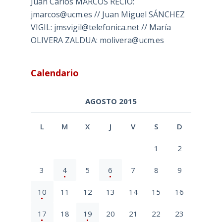
Juan Carlos MARCOS RECIO:
jmarcos@ucm.es // Juan Miguel SÁNCHEZ
VIGIL: jmsvigil@telefonica.net // María
OLIVERA ZALDUA: molivera@ucm.es
Calendario
AGOSTO 2015
L
M
X
J
V
S
D
1
2
3
4
5
6
7
8
9
10
11
12
13
14
15
16
17
18
19
20
21
22
23