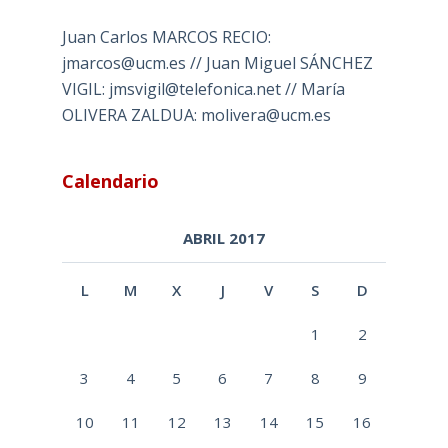
Juan Carlos MARCOS RECIO:
jmarcos@ucm.es // Juan Miguel SÁNCHEZ
VIGIL: jmsvigil@telefonica.net // María
OLIVERA ZALDUA: molivera@ucm.es
Calendario
ABRIL 2017
L
M
X
J
V
S
D
1
2
3
4
5
6
7
8
9
10
11
12
13
14
15
16