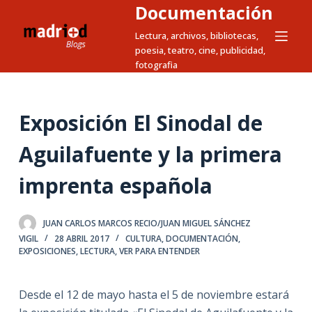
Documentación
S
a
Lectura, archivos, bibliotecas,
poesia, teatro, cine, publicidad,
l
fotografia
t
a
r
Exposición El Sinodal de
a
l
Aguilafuente y la primera
c
imprenta española
o
n
t
JUAN CARLOS MARCOS RECIO/JUAN MIGUEL SÁNCHEZ
e
VIGIL
28 ABRIL 2017
CULTURA
,
DOCUMENTACIÓN
,
n
EXPOSICIONES
,
LECTURA
,
VER PARA ENTENDER
i
d
Desde el 12 de mayo hasta el 5 de noviembre estará
o