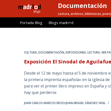
Documentación
S
a
Lectura, archivos, bibliotecas, poesi
l
Portada Blog
Blogs madri+d
t
a
r
a
l
CULTURA
,
DOCUMENTACIÓN
,
EXPOSICIONES
,
LECTURA
,
VER P
c
Exposición El Sinodal de Aguilaf
o
n
Desde el 12 de mayo hasta el 5 de noviembre es
t
la primera imprenta española» en la Iglesia d
e
para ver el primer libro impreso en España y 
n
hay que perderse
i
d
JUAN CARLOS MARCOS RECIO/JUAN MIGUEL SÁNCHEZ VIGIL
o