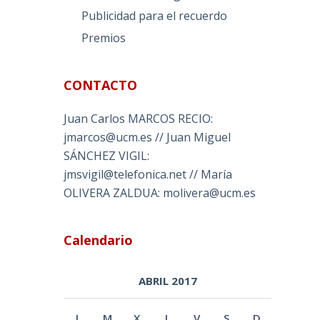
Publicidad para el recuerdo
Premios
CONTACTO
Juan Carlos MARCOS RECIO:
jmarcos@ucm.es // Juan Miguel
SÁNCHEZ VIGIL:
jmsvigil@telefonica.net // María
OLIVERA ZALDUA: molivera@ucm.es
Calendario
ABRIL 2017
L
M
X
J
V
S
D