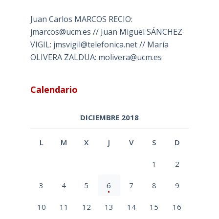
Juan Carlos MARCOS RECIO:
jmarcos@ucm.es // Juan Miguel SÁNCHEZ
VIGIL: jmsvigil@telefonica.net // María
OLIVERA ZALDUA: molivera@ucm.es
Calendario
DICIEMBRE 2018
L
M
X
J
V
S
D
1
2
3
4
5
6
7
8
9
10
11
12
13
14
15
16