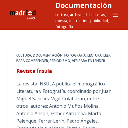
Documentación
S
a
Lectura, archivos, bibliotecas,
poesia, teatro, cine, publicidad,
l
fotografia
t
a
r
a
CULTURA
,
DOCUMENTACIÓN
,
FOTOGRAFÍA
,
LECTURA
,
LEER
l
PARA COMPRENDER
,
PERIODISMO
,
VER PARA ENTENDER
c
Revista Ínsula
o
n
La revista INSULA publica el monográfico
t
Literatura y Fotografía, coordinado por Juan
e
Miguel Sánchez Vigil. Colaboran, entre
n
otros autores: Antonio Muñoz Molina,
i
Antonio Ansón, Esther Almarcha, Marta
d
Palenque, Ferrer Lerín, Pedro Ángeles,
o