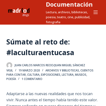
Documentación
S
a
Lectura, archivos, bibliotecas,
poesia, teatro, cine, publicidad,
l
fotografia
t
a
r
Súmate al reto de:
a
l
#laculturaentucasa
c
o
JUAN CARLOS MARCOS RECIO/JUAN MIGUEL SÁNCHEZ
n
VIGIL
19 MARZO 2020
ARCHIVOS Y BIBLIOTECAS
,
CUENTOS
t
PARA CONTAR
,
CULTURA
,
EXPOSICIONES
,
LECTURA
,
MUSEOS
,
e
POESÍA
1 COMENTARIO
n
i
Adaptarse a las nuevas realidades que nos tocan
d
vivir. Nunca antes el tiempo había tenido este valor.
o
Siempre soñando en querer disponer del tiempo y