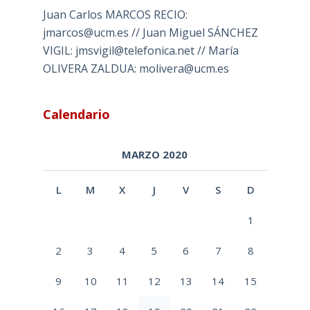
Juan Carlos MARCOS RECIO:
jmarcos@ucm.es // Juan Miguel SÁNCHEZ
VIGIL: jmsvigil@telefonica.net // María
OLIVERA ZALDUA: molivera@ucm.es
Calendario
MARZO 2020
L
M
X
J
V
S
D
1
2
3
4
5
6
7
8
9
10
11
12
13
14
15