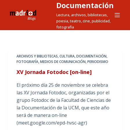
Documentación
S
a
Lectura, archivos, bibliotecas,
poesia, teatro, cine, publicidad,
l
fotografia
t
a
r
a
ARCHIVOS Y BIBLIOTECAS
,
CULTURA
,
DOCUMENTACIÓN
,
l
FOTOGRAFÍA
,
MEDIOS DE COMUNICACIÓN
,
PERIODISMO
c
XV Jornada Fotodoc [on-line]
o
n
El próximo día 25 de noviembre se celebra
t
las XV Jornada Fotodoc, organizadas por el
e
grupo Fotodoc de la Facultad de Ciencias de
n
la Documentación de la UCM, que este año
i
será de manera on-line
d
(meet.google.com/epd-hvsc-agr)
o