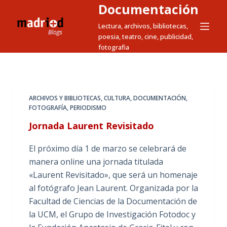
Documentación
S
a
Lectura, archivos, bibliotecas,
poesia, teatro, cine, publicidad,
l
fotografia
t
a
r
a
ARCHIVOS Y BIBLIOTECAS
,
CULTURA
,
DOCUMENTACIÓN
,
l
FOTOGRAFÍA
,
PERIODISMO
c
Jornada Laurent Revisitado
o
n
El próximo día 1 de marzo se celebrará de
t
manera online una jornada titulada
e
«Laurent Revisitado», que será un homenaje
n
al fotógrafo Jean Laurent. Organizada por la
i
Facultad de Ciencias de la Documentación de
d
la UCM, el Grupo de Investigación Fotodoc y
o