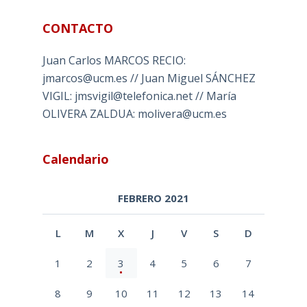
CONTACTO
Juan Carlos MARCOS RECIO:
jmarcos@ucm.es // Juan Miguel SÁNCHEZ
VIGIL: jmsvigil@telefonica.net // María
OLIVERA ZALDUA: molivera@ucm.es
Calendario
FEBRERO 2021
L
M
X
J
V
S
D
1
2
3
4
5
6
7
8
9
10
11
12
13
14