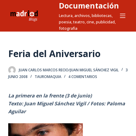
Documentación
S
a
Lectura, archivos, bibliotecas,
poesia, teatro, cine, publicidad,
l
fotografia
t
a
r
Feria del Aniversario
a
l
c
JUAN CARLOS MARCOS RECIO/JUAN MIGUEL SÁNCHEZ VIGIL
3
JUNIO 2008
TAUROMAQUIA
4 COMENTARIOS
o
n
t
La primera en la frente (3 de junio)
e
Texto: Juan Miguel Sánchez Vigil / Fotos: Paloma
n
Aguilar
i
d
o