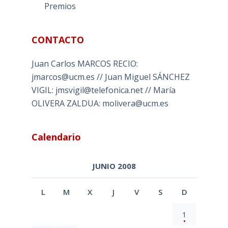
Premios
CONTACTO
Juan Carlos MARCOS RECIO:
jmarcos@ucm.es // Juan Miguel SÁNCHEZ
VIGIL: jmsvigil@telefonica.net // María
OLIVERA ZALDUA: molivera@ucm.es
Calendario
JUNIO 2008
L
M
X
J
V
S
D
1