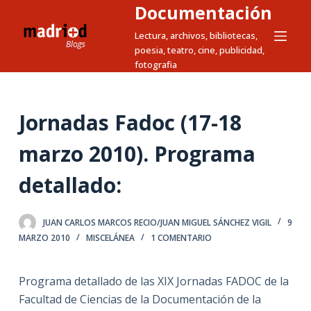
Documentación
S
a
Lectura, archivos, bibliotecas,
poesia, teatro, cine, publicidad,
l
fotografia
t
a
r
Jornadas Fadoc (17-18
a
l
marzo 2010). Programa
c
detallado:
o
n
t
JUAN CARLOS MARCOS RECIO/JUAN MIGUEL SÁNCHEZ VIGIL
9
e
MARZO 2010
MISCELÁNEA
1 COMENTARIO
n
i
Programa detallado de las XIX Jornadas FADOC de la
d
Facultad de Ciencias de la Documentación de la
o