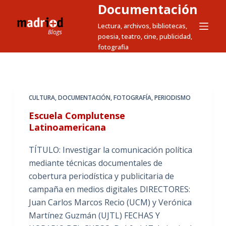
Documentación
S
a
Lectura, archivos, bibliotecas,
poesia, teatro, cine, publicidad,
l
fotografia
t
a
r
a
CULTURA
,
DOCUMENTACIÓN
,
FOTOGRAFÍA
,
PERIODISMO
l
Escuela Complutense
c
Latinoamericana
o
n
TÍTULO: Investigar la comunicación política
t
mediante técnicas documentales de
e
cobertura periodística y publicitaria de
n
campaña en medios digitales DIRECTORES:
i
Juan Carlos Marcos Recio (UCM) y Verónica
d
Martínez Guzmán (UJTL) FECHAS Y
o