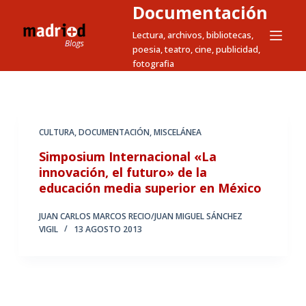
Documentación
S
a
Lectura, archivos, bibliotecas,
poesia, teatro, cine, publicidad,
l
fotografia
t
a
r
a
CULTURA
,
DOCUMENTACIÓN
,
MISCELÁNEA
l
Simposium Internacional «La
c
innovación, el futuro» de la
o
educación media superior en México
n
t
JUAN CARLOS MARCOS RECIO/JUAN MIGUEL SÁNCHEZ
e
VIGIL
13 AGOSTO 2013
n
i
d
o