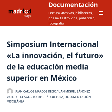
Documentación
S
a
Lectura, archivos, bibliotecas,
poesia, teatro, cine, publicidad,
l
fotografia
t
a
r
Simposium Internacional
a
l
«La innovación, el futuro»
c
de la educación media
o
n
superior en México
t
e
n
JUAN CARLOS MARCOS RECIO/JUAN MIGUEL SÁNCHEZ
i
VIGIL
13 AGOSTO 2013
CULTURA
,
DOCUMENTACIÓN
,
MISCELÁNEA
d
o