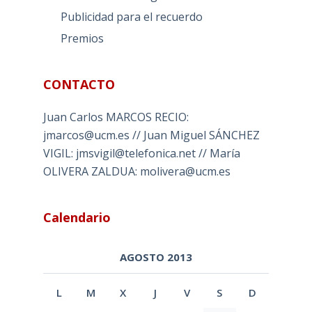
Publicidad para el recuerdo
Premios
CONTACTO
Juan Carlos MARCOS RECIO:
jmarcos@ucm.es // Juan Miguel SÁNCHEZ
VIGIL: jmsvigil@telefonica.net // María
OLIVERA ZALDUA: molivera@ucm.es
Calendario
AGOSTO 2013
L
M
X
J
V
S
D