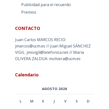
Publicidad para el recuerdo
Premios
CONTACTO
Juan Carlos MARCOS RECIO:
jmarcos@ucm.es // Juan Miguel SÁNCHEZ
VIGIL: jmsvigil@telefonica.net // María
OLIVERA ZALDUA: molivera@ucm.es
Calendario
AGOSTO 2026
L
M
X
J
V
S
D