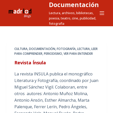
Documentación
S
a
Lectura, archivos, bibliotecas,
poesia, teatro, cine, publicidad,
l
fotografia
t
a
r
a
CULTURA
,
DOCUMENTACIÓN
,
FOTOGRAFÍA
,
LECTURA
,
LEER
l
PARA COMPRENDER
,
PERIODISMO
,
VER PARA ENTENDER
c
Revista Ínsula
o
n
La revista INSULA publica el monográfico
t
Literatura y Fotografía, coordinado por Juan
e
Miguel Sánchez Vigil. Colaboran, entre
n
otros autores: Antonio Muñoz Molina,
i
Antonio Ansón, Esther Almarcha, Marta
d
Palenque, Ferrer Lerín, Pedro Ángeles,
o