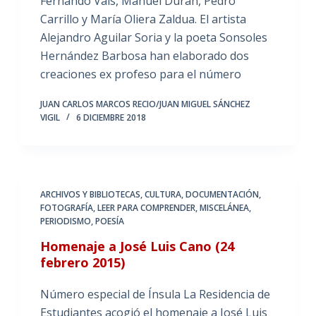
Fernando Vals, Manuel Durán, Pedro
Carrillo y María Oliera Zaldua. El artista
Alejandro Aguilar Soria y la poeta Sonsoles
Hernández Barbosa han elaborado dos
creaciones ex profeso para el número
JUAN CARLOS MARCOS RECIO/JUAN MIGUEL SÁNCHEZ
VIGIL
6 DICIEMBRE 2018
ARCHIVOS Y BIBLIOTECAS
,
CULTURA
,
DOCUMENTACIÓN
,
FOTOGRAFÍA
,
LEER PARA COMPRENDER
,
MISCELÁNEA
,
PERIODISMO
,
POESÍA
Homenaje a José Luis Cano (24
febrero 2015)
Número especial de Ínsula La Residencia de
Estudiantes acogió el homenaje a José Luis