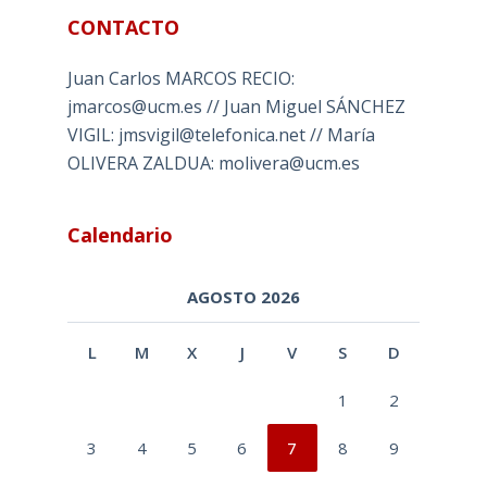
CONTACTO
Juan Carlos MARCOS RECIO:
jmarcos@ucm.es // Juan Miguel SÁNCHEZ
VIGIL: jmsvigil@telefonica.net // María
OLIVERA ZALDUA: molivera@ucm.es
Calendario
AGOSTO 2026
L
M
X
J
V
S
D
1
2
3
4
5
6
7
8
9