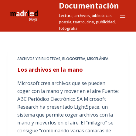
Documentación
S
a
Lectura, archivos, bibliotecas,
poesia, teatro, cine, publicidad,
l
fotografia
t
a
r
a
ARCHIVOS Y BIBLIOTECAS
,
BLOGOSFERA
,
MISCELÁNEA
l
Los archivos en la mano
c
o
Microsoft crea archivos que se pueden
n
coger con la mano y mover en el aire Fuente:
t
ABC Periódico Electrónico SA Microsoft
e
Research ha presentado LightSpace, un
n
sistema que permite coger archivos con la
i
mano y moverlos en el aire. El “milagro” se
d
consigue “combinando varias cámaras de
o